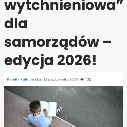
wytchnieniowa”
dla
samorządów –
edycja 2026!
Kamila Kalinowska
22 października 2025
432