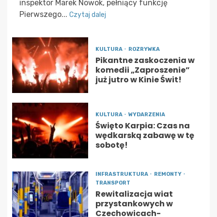
inspektor Marek Nowok, pełniący funkcję
Pierwszego...
Czytaj dalej
KULTURA
ROZRYWKA
Pikantne zaskoczenia w
komedii „Zaproszenie”
już jutro w Kinie Świt!
KULTURA
WYDARZENIA
Święto Karpia: Czas na
wędkarską zabawę w tę
sobotę!
INFRASTRUKTURA
REMONTY
TRANSPORT
Rewitalizacja wiat
przystankowych w
Czechowicach-