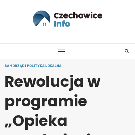
Skip
to
content
PRIMARY
MENU
SAMORZĄD I POLITYKA LOKALNA
Rewolucja w
programie
„Opieka