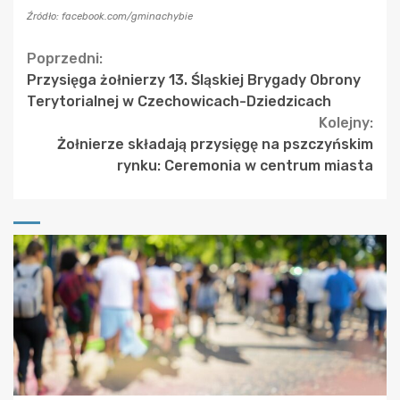
Źródło: facebook.com/gminachybie
Continue
Poprzedni:
Przysięga żołnierzy 13. Śląskiej Brygady Obrony
Reading
Terytorialnej w Czechowicach-Dziedzicach
Kolejny:
Żołnierze składają przysięgę na pszczyńskim
rynku: Ceremonia w centrum miasta