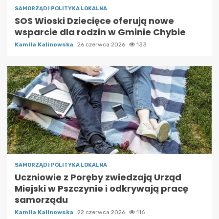
SAMORZĄD I POLITYKA LOKALNA
SOS Wioski Dziecięce oferują nowe
wsparcie dla rodzin w Gminie Chybie
Kamila Kalinowska
26 czerwca 2026
133
SAMORZĄD I POLITYKA LOKALNA
Uczniowie z Poręby zwiedzają Urząd
Miejski w Pszczynie i odkrywają pracę
samorządu
Kamila Kalinowska
22 czerwca 2026
116