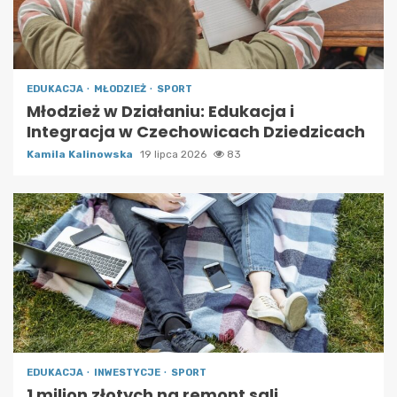
EDUKACJA
MŁODZIEŻ
SPORT
Młodzież w Działaniu: Edukacja i
Integracja w Czechowicach Dziedzicach
Kamila Kalinowska
19 lipca 2026
83
EDUKACJA
INWESTYCJE
SPORT
1 milion złotych na remont sali