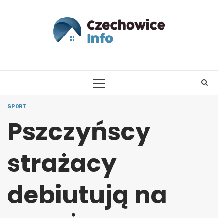
Skip
to
content
PRIMARY
MENU
SPORT
Pszczyńscy
strażacy
debiutują na