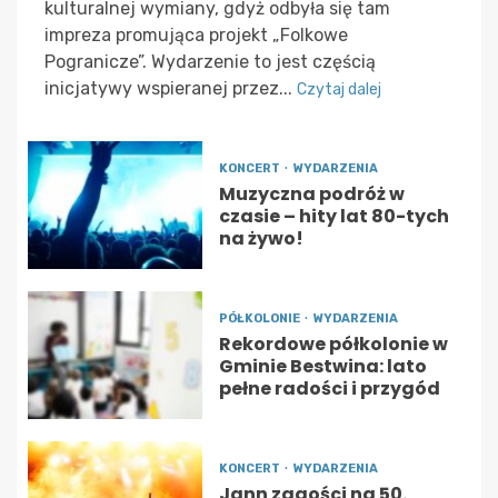
kulturalnej wymiany, gdyż odbyła się tam
impreza promująca projekt „Folkowe
Pogranicze”. Wydarzenie to jest częścią
inicjatywy wspieranej przez...
Czytaj dalej
KONCERT
WYDARZENIA
Muzyczna podróż w
czasie – hity lat 80-tych
na żywo!
PÓŁKOLONIE
WYDARZENIA
Rekordowe półkolonie w
Gminie Bestwina: lato
pełne radości i przygód
KONCERT
WYDARZENIA
Jann zagości na 50.