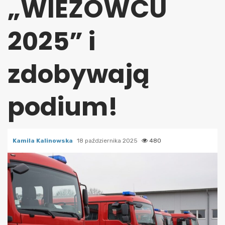
„WIEŻOWCU
2025” i
zdobywają
podium!
Kamila Kalinowska
18 października 2025
480