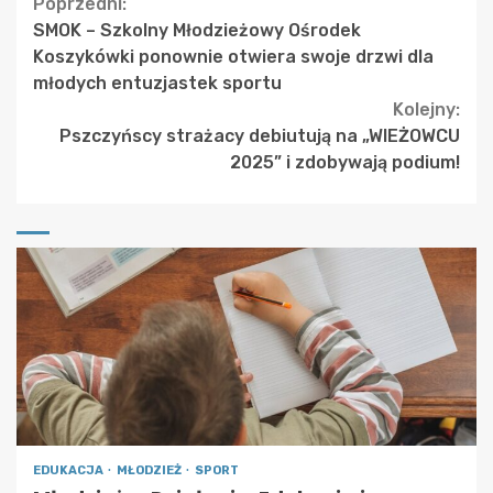
Continue
Poprzedni:
SMOK – Szkolny Młodzieżowy Ośrodek
Reading
Koszykówki ponownie otwiera swoje drzwi dla
młodych entuzjastek sportu
Kolejny:
Pszczyńscy strażacy debiutują na „WIEŻOWCU
2025” i zdobywają podium!
EDUKACJA
MŁODZIEŻ
SPORT