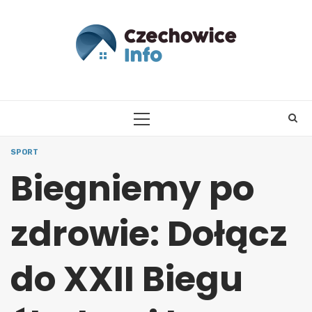
Skip
to
content
PRIMARY
MENU
SPORT
Biegniemy po
zdrowie: Dołącz
do XXII Biegu