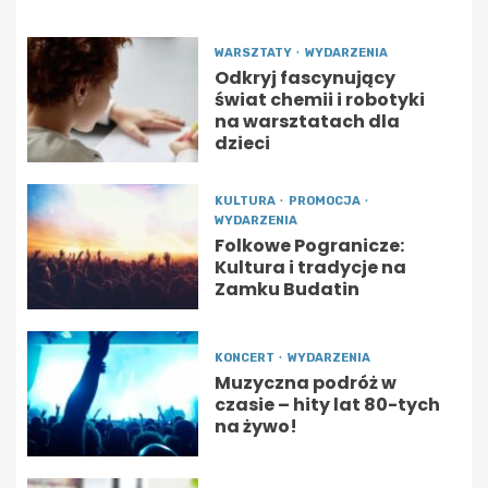
WARSZTATY
WYDARZENIA
Odkryj fascynujący
świat chemii i robotyki
na warsztatach dla
dzieci
KULTURA
PROMOCJA
WYDARZENIA
Folkowe Pogranicze:
Kultura i tradycje na
Zamku Budatin
KONCERT
WYDARZENIA
Muzyczna podróż w
czasie – hity lat 80-tych
na żywo!