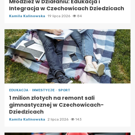
Młodzież w Działaniu: Edukacja i
Integracja w Czechowicach Dziedzicach
Kamila Kalinowska
19 lipca 2026
84
EDUKACJA
INWESTYCJE
SPORT
1 milion złotych na remont sali
gimnastycznej w Czechowicach-
Dziedzicach
Kamila Kalinowska
2 lipca 2026
143