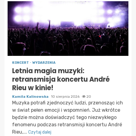
KONCERT
WYDARZENIA
Letnia magia muzyki:
retransmisja koncertu André
Rieu w kinie!
Kamila Kalinowska
10 sierpnia 2026
20
Muzyka potrafi zjednoczyć ludzi, przenosząc ich
w świat pełen emocji i wspomnień. Już wkrótce
będzie można doświadczyć tego niezwykłego
fenomenu podczas retransmisji koncertu André
Rieu,...
Czytaj dalej