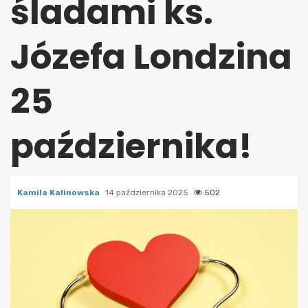
śladami ks.
Józefa Londzina
25
października!
Kamila Kalinowska
14 października 2025
502