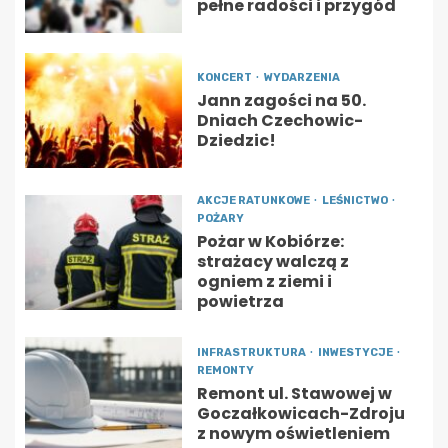
pełne radości i przygód
KONCERT
WYDARZENIA
Jann zagości na 50.
Dniach Czechowic-
Dziedzic!
AKCJE RATUNKOWE
LEŚNICTWO
POŻARY
Pożar w Kobiórze:
strażacy walczą z
ogniem z ziemi i
powietrza
INFRASTRUKTURA
INWESTYCJE
REMONTY
Remont ul. Stawowej w
Goczałkowicach-Zdroju
z nowym oświetleniem