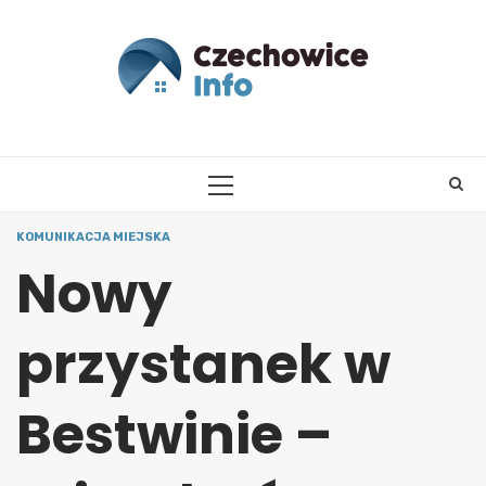
Skip
to
content
PRIMARY
MENU
KOMUNIKACJA MIEJSKA
Nowy
przystanek w
Bestwinie –