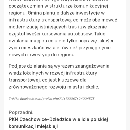
początek zmian w strukturze komunikacyjnej
regionu. Gmina planuje dalsze inwestycje w
infrastrukturę transportową, co może obejmować
modernizację istniejących tras i zwiększenie
częstotliwości kursowania autobusów. Takie
działania mają na celu nie tylko poprawę jakości
życia mieszkańców, ale również przyciągnięcie
nowych inwestycji do regionu.
Podjęte działania są wyrazem zaangażowania
władz lokalnych w rozwój infrastruktury
transportowej, co jest kluczowe dla
zrównoważonego rozwoju miasta i okolic.
Źródło: facebook.com/profile.php?id=100067624004575
Continue
Poprzedni:
PKM Czechowice-Dziedzice w elicie polskiej
Reading
komunikacji miejskiej!