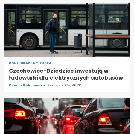
KOMUNIKACJA MIEJSKA
Czechowice-Dziedzice inwestują w
ładowarki dla elektrycznych autobusów
Kamila Kalinowska
27 maja 2026
205