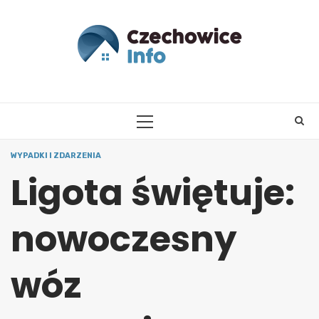
Skip
to
content
PRIMARY
MENU
WYPADKI I ZDARZENIA
Ligota świętuje:
nowoczesny
wóz