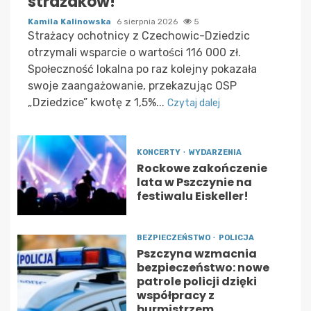
strażaków!
Kamila Kalinowska
6 sierpnia 2026
5
Strażacy ochotnicy z Czechowic-Dziedzic
otrzymali wsparcie o wartości 116 000 zł.
Społeczność lokalna po raz kolejny pokazała
swoje zaangażowanie, przekazując OSP
„Dziedzice” kwotę z 1,5%...
Czytaj dalej
KONCERTY
WYDARZENIA
Rockowe zakończenie
lata w Pszczynie na
festiwalu Eiskeller!
BEZPIECZEŃSTWO
POLICJA
Pszczyna wzmacnia
bezpieczeństwo: nowe
patrole policji dzięki
współpracy z
burmistrzem