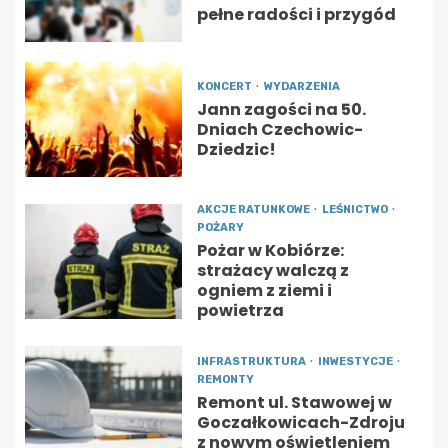
pełne radości i przygód
KONCERT
WYDARZENIA
Jann zagości na 50.
Dniach Czechowic-
Dziedzic!
AKCJE RATUNKOWE
LEŚNICTWO
POŻARY
Pożar w Kobiórze:
strażacy walczą z
ogniem z ziemi i
powietrza
INFRASTRUKTURA
INWESTYCJE
REMONTY
Remont ul. Stawowej w
Goczałkowicach-Zdroju
z nowym oświetleniem