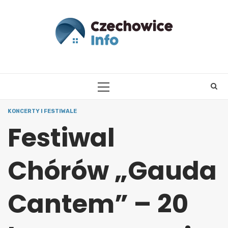
Skip
to
content
PRIMARY
MENU
KONCERTY I FESTIWALE
Festiwal
Chórów „Gauda
Cantem” – 20