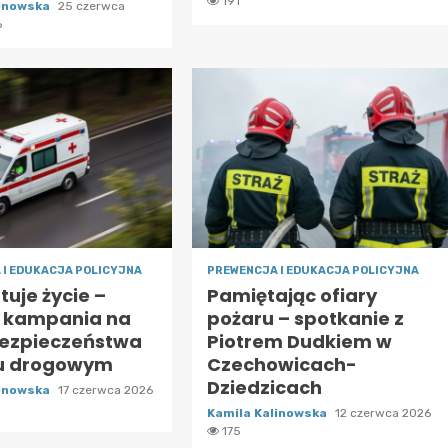
191
linowska
25 czerwca
6
 I EDUKACJA POLICYJNA
PREWENCJA I EDUKACJA POLICYJNA
tuje życie –
Pamiętając ofiary
a kampania na
pożaru – spotkanie z
bezpieczeństwa
Piotrem Dudkiem w
u drogowym
Czechowicach-
Dziedzicach
linowska
17 czerwca 2026
Kamila Kalinowska
12 czerwca 2026
175