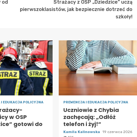
w od
Strażacy z OSP „Dziedzice” uczą
pierwszoklasistów, jak bezpiecznie dotrzeć do
szkoły!
 I EDUKACJA POLICYJNA
PREWENCJA I EDUKACJA POLICYJNA
trażacy-
Uczniowie z Chybia
icy w OSP
zachęcają: „Odłóż
ice” gotowi do
telefon i żyj!”
Kamila Kalinowska
19 czerwca 2026