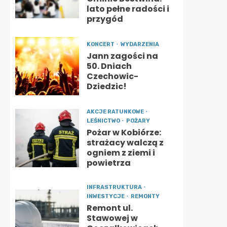
lato pełne radości i
przygód
KONCERT
WYDARZENIA
Jann zagości na
50. Dniach
Czechowic-
Dziedzic!
AKCJE RATUNKOWE
LEŚNICTWO
POŻARY
Pożar w Kobiórze:
strażacy walczą z
ogniem z ziemi i
powietrza
INFRASTRUKTURA
INWESTYCJE
REMONTY
Remont ul.
Stawowej w