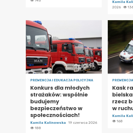
145
Kamila Ka
2026
13
PREWENCJA I EDUKACJA POLICYJNA
PREWENCJA
Konkurs dla młodych
Kask ra
strażaków: wspólnie
bielsk
budujemy
rzecz 
bezpieczeństwo w
w ruch
społecznościach!
Kamila Ka
168
Kamila Kalinowska
19 czerwca 2026
188