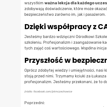
wszystkim
ważna lekcja dla każdego ucze
zdobywają doświadczenie, które może okazać 
bezpieczeństwo zarówno im, jak i pasażerom.
Dzięki współpracy z 
Jesteśmy bardzo wdzięczni Ośrodkowi Szkol
szkoleniu. Profesjonalizm i zaangażowanie kad
tych zajęć coś wartościowego. Wspólna inicj
Przyszłość w bezpiec
Oprócz zdobytej wiedzy i umiejętności, nasi 
stoją przed nimi. Trzymamy kciuki za Łukasza
profesjonalizm. Jesteśmy przekonani, że to d
źródło: facebook.com/pkmczechowice
Continue
Poprzedni: