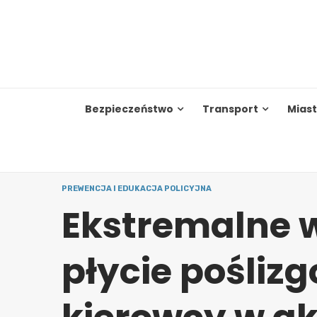
Skip
to
content
Bezpieczeństwo
Transport
Mias
PREWENCJA I EDUKACJA POLICYJNA
Ekstremalne 
płycie poślizg