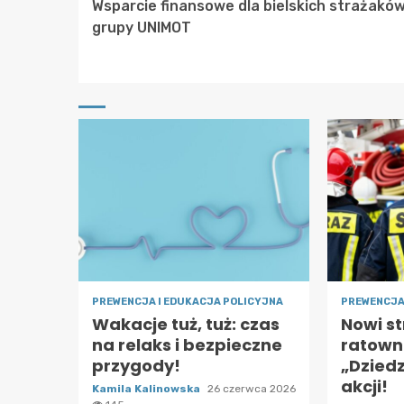
Wsparcie finansowe dla bielskich strażakó
Reading
grupy UNIMOT
PREWENCJA I EDUKACJA POLICYJNA
PREWENCJA
Wakacje tuż, tuż: czas
Nowi s
na relaks i bezpieczne
ratown
przygody!
„Dziedz
akcji!
Kamila Kalinowska
26 czerwca 2026