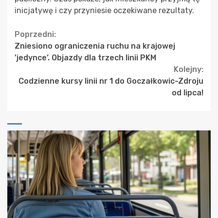
inicjatywę i czy przyniesie oczekiwane rezultaty.
Continue
Poprzedni:
Zniesiono ograniczenia ruchu na krajowej
Reading
'jedynce’. Objazdy dla trzech linii PKM
Kolejny:
Codzienne kursy linii nr 1 do Goczałkowic-Zdroju
od lipca!