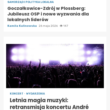
SAMORZĄD I POLITYKA LOKALNA
Goczałkowice-Zdrój w Plossberg:
Jubileusz OSP i nowe wyzwania dla
lokalnych liderów
Kamila Kalinowska
26 maja 2026
147
KONCERT
WYDARZENIA
Letnia magia muzyki:
retransmisja koncertu André