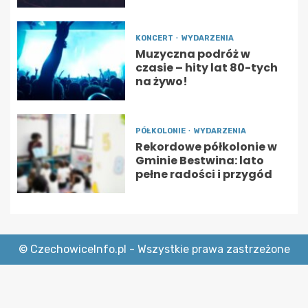
KONCERT
WYDARZENIA
Muzyczna podróż w
czasie – hity lat 80-tych
na żywo!
PÓŁKOLONIE
WYDARZENIA
Rekordowe półkolonie w
Gminie Bestwina: lato
pełne radości i przygód
© CzechowiceInfo.pl - Wszystkie prawa zastrzeżone