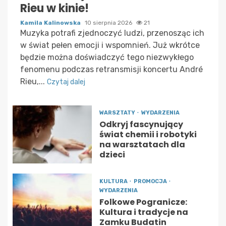
Rieu w kinie!
Kamila Kalinowska
10 sierpnia 2026
21
Muzyka potrafi zjednoczyć ludzi, przenosząc ich
w świat pełen emocji i wspomnień. Już wkrótce
będzie można doświadczyć tego niezwykłego
fenomenu podczas retransmisji koncertu André
Rieu,...
Czytaj dalej
WARSZTATY
WYDARZENIA
Odkryj fascynujący
świat chemii i robotyki
na warsztatach dla
dzieci
KULTURA
PROMOCJA
WYDARZENIA
Folkowe Pogranicze:
Kultura i tradycje na
Zamku Budatin