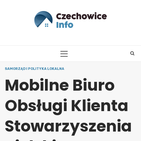
Skip
to
content
PRIMARY
MENU
SAMORZĄD I POLITYKA LOKALNA
Mobilne Biuro
Obsługi Klienta
Stowarzyszenia