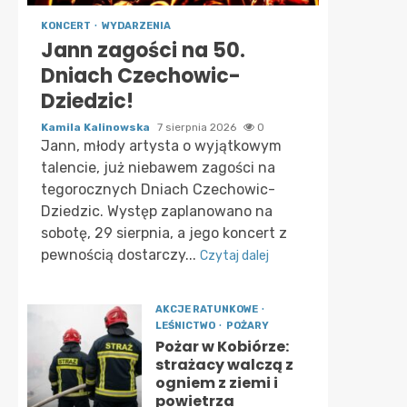
KONCERT
WYDARZENIA
Jann zagości na 50.
Dniach Czechowic-
Dziedzic!
Kamila Kalinowska
7 sierpnia 2026
0
Jann, młody artysta o wyjątkowym
talencie, już niebawem zagości na
tegorocznych Dniach Czechowic-
Dziedzic. Występ zaplanowano na
sobotę, 29 sierpnia, a jego koncert z
pewnością dostarczy...
Czytaj dalej
AKCJE RATUNKOWE
LEŚNICTWO
POŻARY
Pożar w Kobiórze:
strażacy walczą z
ogniem z ziemi i
powietrza