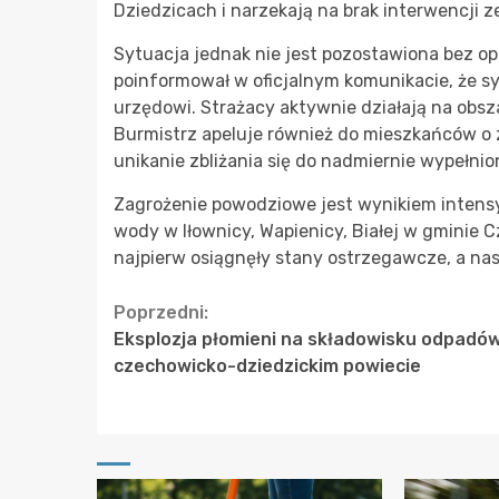
Dziedzicach i narzekają na brak interwencji z
Sytuacja jednak nie jest pozostawiona bez op
poinformował w oficjalnym komunikacie, że sy
urzędowi. Strażacy aktywnie działają na obs
Burmistrz apeluje również do mieszkańców o 
unikanie zbliżania się do nadmiernie wypełni
Zagrożenie powodziowe jest wynikiem inten
wody w Iłownicy, Wapienicy, Białej w gminie
najpierw osiągnęły stany ostrzegawcze, a na
Continue
Poprzedni:
Eksplozja płomieni na składowisku odpadó
Reading
czechowicko-dziedzickim powiecie