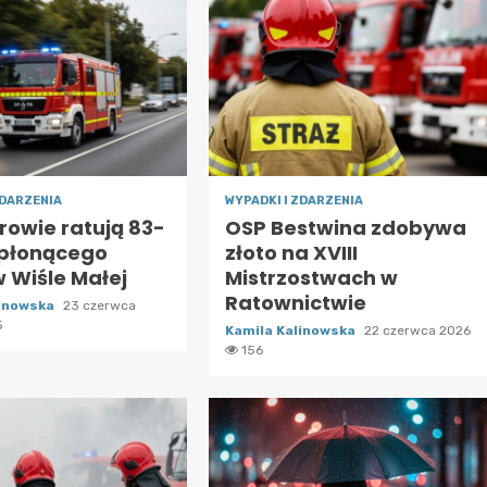
ZDARZENIA
WYPADKI I ZDARZENIA
rowie ratują 83-
OSP Bestwina zdobywa
 płonącego
złoto na XVIII
 Wiśle Małej
Mistrzostwach w
Ratownictwie
linowska
23 czerwca
5
Kamila Kalinowska
22 czerwca 2026
156