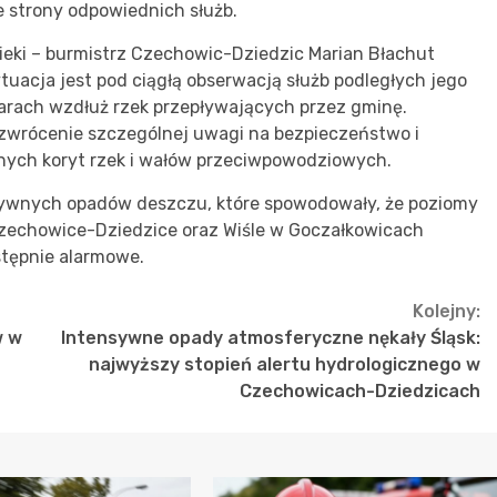
e strony odpowiednich służb.
ieki – burmistrz Czechowic-Dziedzic Marian Błachut
tuacja jest pod ciągłą obserwacją służb podległych jego
zarach wzdłuż rzek przepływających przez gminę.
zwrócenie szczególnej uwagi na bezpieczeństwo i
onych koryt rzek i wałów przeciwpowodziowych.
sywnych opadów deszczu, które spowodowały, że poziomy
 Czechowice-Dziedzice oraz Wiśle w Goczałkowicach
stępnie alarmowe.
Kolejny:
w w
Intensywne opady atmosferyczne nękały Śląsk:
najwyższy stopień alertu hydrologicznego w
Czechowicach-Dziedzicach