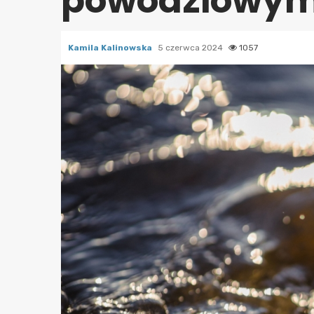
powodziowy
Kamila Kalinowska
5 czerwca 2024
1057