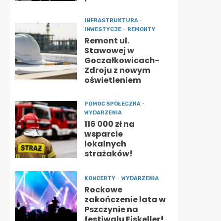
INFRASTRUKTURA
INWESTYCJE
REMONTY
Remont ul.
Stawowej w
Goczałkowicach-
Zdroju z nowym
oświetleniem
POMOC SPOŁECZNA
WYDARZENIA
116 000 zł na
wsparcie
lokalnych
strażaków!
KONCERTY
WYDARZENIA
Rockowe
zakończenie lata w
Pszczynie na
festiwalu Eiskeller!