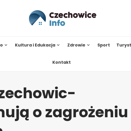
to
Kultura i Edukacja
Zdrowie
Sport
Turys
Kontakt
zechowic-
mują o zagrożeniu