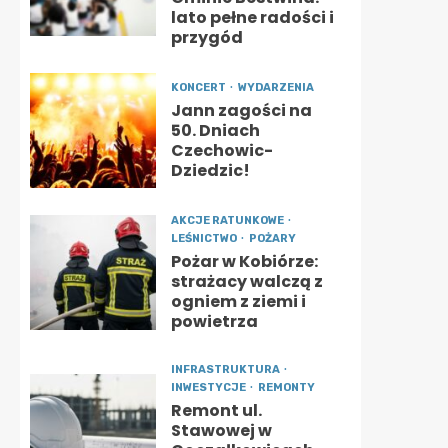
lato pełne radości i
przygód
KONCERT
WYDARZENIA
Jann zagości na
50. Dniach
Czechowic-
Dziedzic!
AKCJE RATUNKOWE
LEŚNICTWO
POŻARY
Pożar w Kobiórze:
strażacy walczą z
ogniem z ziemi i
powietrza
INFRASTRUKTURA
INWESTYCJE
REMONTY
Remont ul.
Stawowej w