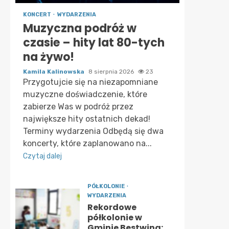
KONCERT
WYDARZENIA
Muzyczna podróż w
czasie – hity lat 80-tych
na żywo!
Kamila Kalinowska
8 sierpnia 2026
23
Przygotujcie się na niezapomniane
muzyczne doświadczenie, które
zabierze Was w podróż przez
największe hity ostatnich dekad!
Terminy wydarzenia Odbędą się dwa
koncerty, które zaplanowano na...
Czytaj dalej
PÓŁKOLONIE
WYDARZENIA
Rekordowe
półkolonie w
Gminie Bestwina: