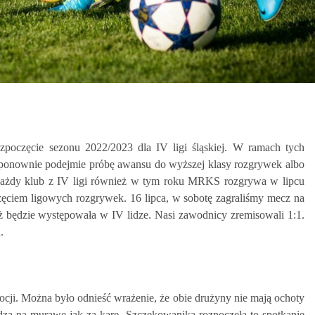
rozpoczęcie sezonu 2022/2023 dla IV ligi śląskiej. W ramach tych
onownie podejmie próbę awansu do wyższej klasy rozgrywek albo
k każdy klub z IV ligi również w tym roku MRKS rozgrywa w lipcu
zęciem ligowych rozgrywek. 16 lipca, w sobotę zagraliśmy mecz na
 będzie występowała w IV lidze. Nasi zawodnicy zremisowali 1:1.
.
ocji. Można było odnieść wrażenie, że obie drużyny nie mają ochoty
zą na murawę jak za karę. Szczekowanika rozpoczęła to spotkanie