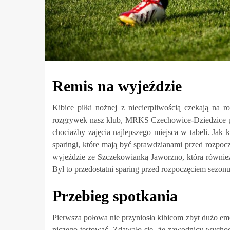
Remis na wyjeździe
Kibice piłki nożnej z niecierpliwością czekają na 
rozgrywek nasz klub, MRKS Czechowice-Dziedzice p
chociażby zajęcia najlepszego miejsca w tabeli. Ja
sparingi, które mają być sprawdzianami przed rozpoc
wyjeździe ze Szczekowianką Jaworzno, która również
Był to przedostatni sparing przed rozpoczęciem sezonu
Przebieg spotkania
Pierwsza połowa nie przyniosła kibicom zbyt dużo em
niczego testować. Zdawało się, że zawodnicy wychod