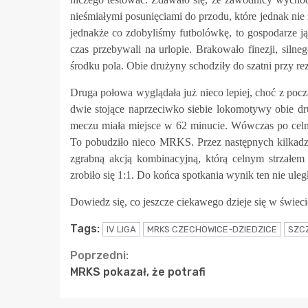
nieśmiałymi posunięciami do przodu, które jednak nie 
jednakże co zdobyliśmy futbolówkę, to gospodarze ją
czas przebywali na urlopie. Brakowało finezji, sil
środku pola. Obie drużyny schodziły do szatni przy rez
Druga połowa wyglądała już nieco lepiej, choć z po
dwie stojące naprzeciwko siebie lokomotywy obie dr
meczu miała miejsce w 62 minucie. Wówczas po celny
To pobudziło nieco MRKS. Przez następnych kilkadz
zgrabną akcją kombinacyjną, którą celnym strzałe
zrobiło się 1:1. Do końca spotkania wynik ten nie uleg
Dowiedz się, co jeszcze ciekawego dzieje się w świeci
Tags:
IV LIGA
MRKS CZECHOWICE-DZIEDZICE
SZC
Continue
Poprzedni:
MRKS pokazał, że potrafi
Reading