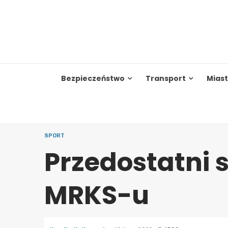
Skip
to
content
Bezpieczeństwo
Transport
Mias
SPORT
Przedostatni 
MRKS-u