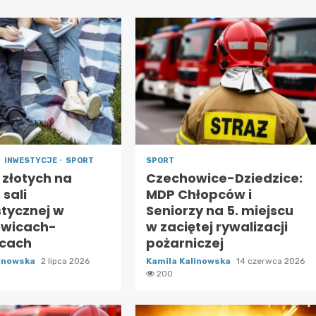
INWESTYCJE
SPORT
SPORT
n złotych na
Czechowice-Dziedzice:
sali
MDP Chłopców i
tycznej w
Seniorzy na 5. miejscu
wicach-
w zaciętej rywalizacji
icach
pożarniczej
linowska
2 lipca 2026
Kamila Kalinowska
14 czerwca 2026
200