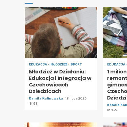
EDUKACJA
MŁODZIEŻ
SPORT
EDUKACJA
Młodzież w Działaniu:
1 milio
Edukacja i Integracja w
remont 
Czechowicach
gimnas
Dziedzicach
Czecho
Dziedz
Kamila Kalinowska
19 lipca 2026
81
Kamila Ka
139