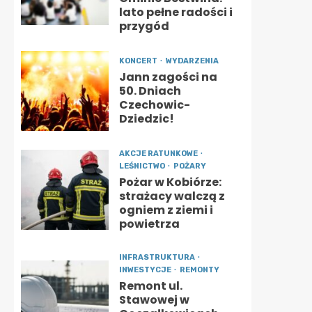
lato pełne radości i
przygód
KONCERT
WYDARZENIA
Jann zagości na
50. Dniach
Czechowic-
Dziedzic!
AKCJE RATUNKOWE
LEŚNICTWO
POŻARY
Pożar w Kobiórze:
strażacy walczą z
ogniem z ziemi i
powietrza
INFRASTRUKTURA
INWESTYCJE
REMONTY
Remont ul.
Stawowej w