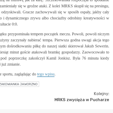
zamieniały się w groźne ataki. Z kolei MRKS skupił się na presingu,
 odzyskiwali. Gracze zachowywali się w sposób ospały, jakby cały
nego i dynamicznego zrywu albo chociażby odrobiny kreatywności w
ultacie 0:0.
czątku przypominała tempem początek meczu. Powoli, powoli niczym
użyny zaczynały nabierać tempa. Pierwsza godna uwagi akcja tego
m dośrodkowaniu piłkę do naszej siatki skierował Jakub Sewerin.
iesiąt minut goście atakowali bramkę gospodarzy. Zaowocowało to
m pod poprzeczkę zakończył Kamil Jonkisz. Była 76 minuta kiedy
ł już zmianie.
e sportu, zaglądając do
tego wpisu
.
ZAKOWIANKA JAWORZNO
Kolejny:
MRKS zwycięża w Pucharze