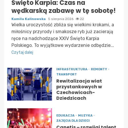
Święto Karpia: Czas na
wędkarską zabawę w tę sobotę!
Kamila Kalinowska
5 sierpnia 2026
22
Wielka uroczystość zbliża się wielkimi krokami, a
miłośnicy przyrody i smakosze ryb już zacierają
ręce na nadchodzące XXIV Święto Karpia
Polskiego. To wyjątkowe wydarzenie odbędzie...
Czytaj dalej
INFRASTRUKTURA
REMONTY
TRANSPORT
Rewitalizacja wiat
przystankowych w
Czechowicach-
Dziedzicach
EDUKACJA
MUZYKA
ZAJĘCIA DLA DZIECI
Canetis – rozwijaj talent