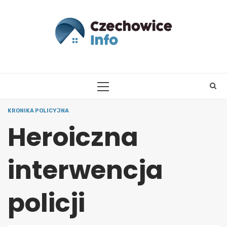
Skip
to
content
PRIMARY
MENU
KRONIKA POLICYJNA
Heroiczna
interwencja
policji