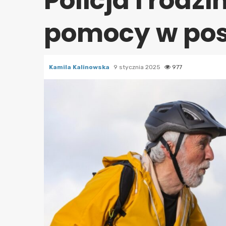
Policja i rodz
pomocy w po
Kamila Kalinowska
9 stycznia 2025
977