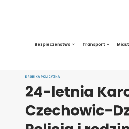
Skip
to
content
Bezpieczeństwo
Transport
Mias
KRONIKA POLICYJNA
24-letnia Kar
Czechowic-Dzi