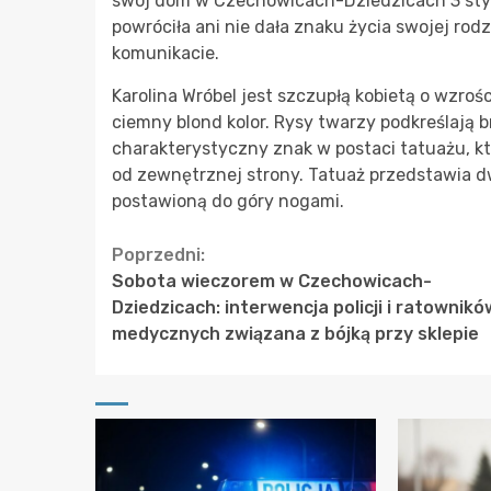
swój dom w Czechowicach-Dziedzicach 3 stycz
powróciła ani nie dała znaku życia swojej rod
komunikacie.
Karolina Wróbel jest szczupłą kobietą o wzrośc
ciemny blond kolor. Rysy twarzy podkreślają
charakterystyczny znak w postaci tatuażu, kt
od zewnętrznej strony. Tatuaż przedstawia dw
postawioną do góry nogami.
Continue
Poprzedni:
Sobota wieczorem w Czechowicach-
Reading
Dziedzicach: interwencja policji i ratownikó
medycznych związana z bójką przy sklepie