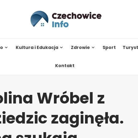
to
Kultura i Edukacja
Zdrowie
Sport
Turys
Kontakt
olina Wróbel z
edzic zaginęła.