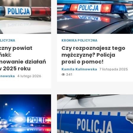
OLICYJNA
KRONIKA POLICYJNA
czny powiat
Czy rozpoznajesz tego
ski:
mężczyznę? Policja
owanie działań
prosi o pomoc!
 w 2025 roku
Kamila Kalinowska
7 listopada 2025
341
linowska
4 lutego 2026