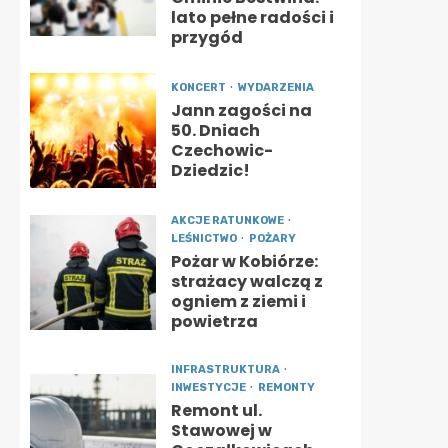
lato pełne radości i
przygód
KONCERT
WYDARZENIA
Jann zagości na
50. Dniach
Czechowic-
Dziedzic!
AKCJE RATUNKOWE
LEŚNICTWO
POŻARY
Pożar w Kobiórze:
strażacy walczą z
ogniem z ziemi i
powietrza
INFRASTRUKTURA
INWESTYCJE
REMONTY
Remont ul.
Stawowej w