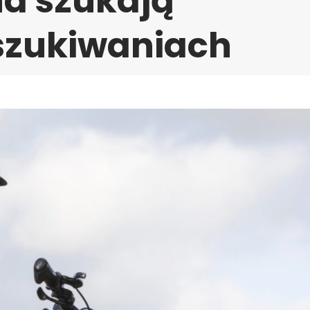
ina szukają
szukiwaniach