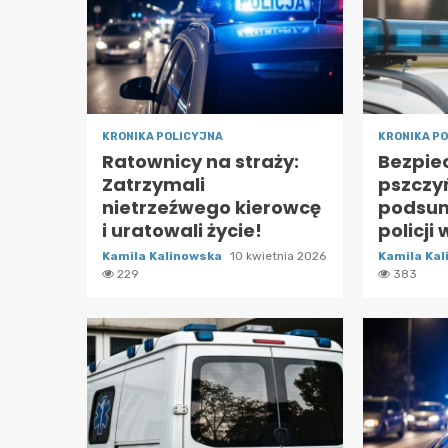
KRONIKA POLICYJNA
KRONIKA P
Ratownicy na straży:
Bezpie
Zatrzymali
pszczyń
nietrzeźwego kierowcę
podsum
i uratowali życie!
policji
Kamila Kalinowska
10 kwietnia 2026
Kamila Ka
229
383