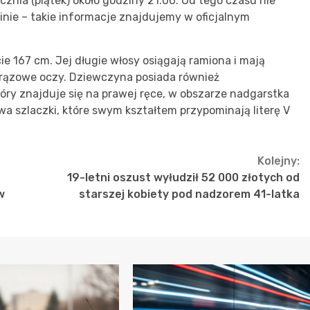
nia (piątek) około godziny 21:00. Od tego czasu nie
zinie – takie informacje znajdujemy w oficjalnym
ie 167 cm. Jej długie włosy osiągają ramiona i mają
 brązowe oczy. Dziewczyna posiada również
óry znajduje się na prawej ręce, w obszarze nadgarstka
a szlaczki, które swym kształtem przypominają literę V
Kolejny:
19-letni oszust wyłudził 52 000 złotych od
w
starszej kobiety pod nadzorem 41-latka