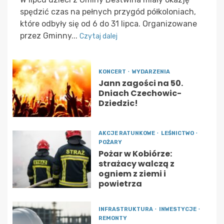
spędzić czas na pełnych przygód półkoloniach,
które odbyły się od 6 do 31 lipca. Organizowane
przez Gminny...
Czytaj dalej
KONCERT
WYDARZENIA
Jann zagości na 50.
Dniach Czechowic-
Dziedzic!
AKCJE RATUNKOWE
LEŚNICTWO
POŻARY
Pożar w Kobiórze:
strażacy walczą z
ogniem z ziemi i
powietrza
INFRASTRUKTURA
INWESTYCJE
REMONTY