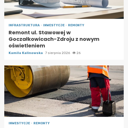
INFRASTRUKTURA
INWESTYCJE
REMONTY
Remont ul. Stawowej w
Goczałkowicach-Zdroju z nowym
oświetleniem
Kamila Kalinowska
7 sierpnia 2026
26
INWESTYCJE
REMONTY