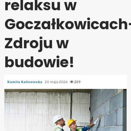
relaksu w
Goczałkowicach
Zdroju w
budowie!
Kamila Kalinowska
20 maja 2026
229