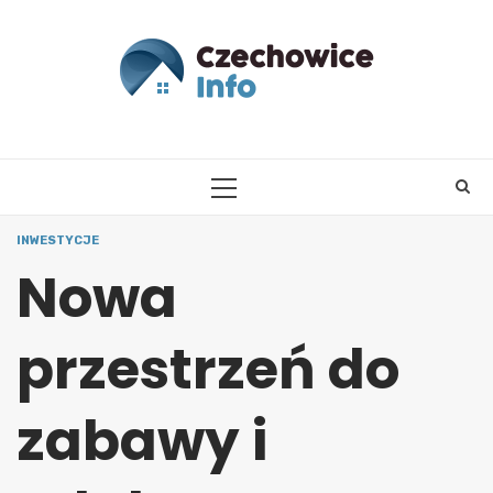
Skip
to
content
PRIMARY
MENU
INWESTYCJE
Nowa
przestrzeń do
zabawy i