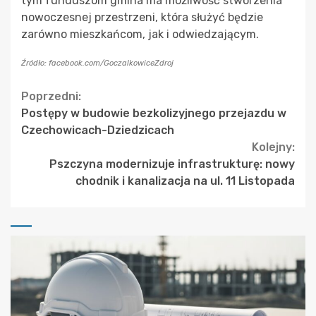
tym funduszom gmina ma możliwość stworzenia
nowoczesnej przestrzeni, która służyć będzie
zarówno mieszkańcom, jak i odwiedzającym.
Źródło: facebook.com/GoczalkowiceZdroj
Continue
Poprzedni:
Postępy w budowie bezkolizyjnego przejazdu w
Reading
Czechowicach-Dziedzicach
Kolejny:
Pszczyna modernizuje infrastrukturę: nowy
chodnik i kanalizacja na ul. 11 Listopada