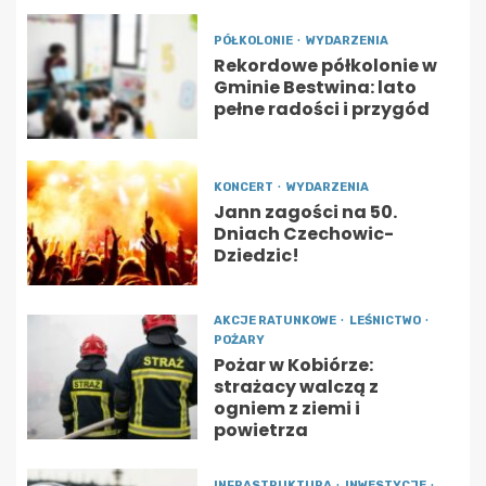
PÓŁKOLONIE
WYDARZENIA
Rekordowe półkolonie w
Gminie Bestwina: lato
pełne radości i przygód
KONCERT
WYDARZENIA
Jann zagości na 50.
Dniach Czechowic-
Dziedzic!
AKCJE RATUNKOWE
LEŚNICTWO
POŻARY
Pożar w Kobiórze:
strażacy walczą z
ogniem z ziemi i
powietrza
INFRASTRUKTURA
INWESTYCJE