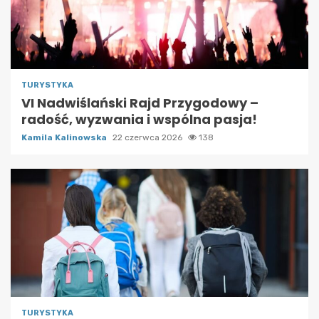
TURYSTYKA
VI Nadwiślański Rajd Przygodowy –
radość, wyzwania i wspólna pasja!
Kamila Kalinowska
22 czerwca 2026
138
TURYSTYKA