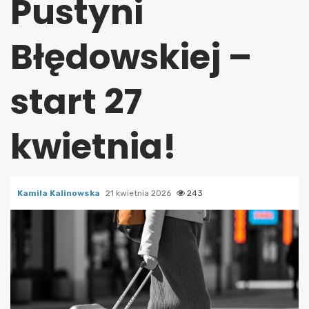
Pustyni
Błędowskiej –
start 27
kwietnia!
Kamila Kalinowska
21 kwietnia 2026
243