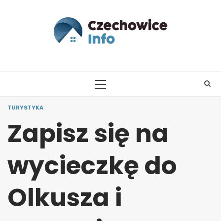
Skip
to
content
PRIMARY
MENU
TURYSTYKA
Zapisz się na
wycieczkę do
Olkusza i