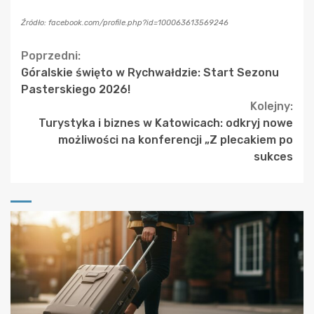
Źródło: facebook.com/profile.php?id=100063613569246
Continue
Poprzedni:
Góralskie święto w Rychwałdzie: Start Sezonu
Reading
Pasterskiego 2026!
Kolejny:
Turystyka i biznes w Katowicach: odkryj nowe
możliwości na konferencji „Z plecakiem po
sukces