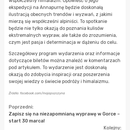
współczesny himalaizm. Opowieść o jego
ekspedycji na Annapurnę będzie doskonałą
ilustracją obecnych trendów i wyzwań, z jakimi
mierzą się współcześni alpiniści. To spotkanie
będzie nie tylko okazją do poznania kulisów
ekstremalnych wypraw, ale także do zrozumienia,
czym jest pasja i determinacja w dążeniu do celu.
Szczegółowy program wydarzenia oraz informacje
dotyczące biletów można znaleźć w komentarzach
pod artykułem. To wydarzenie jest doskonałą
okazją do zdobycia inspiracji oraz poszerzenia
swojej wiedzy o świecie podróży i himalaizmu.
Źródło: facebook.com/mojapszczyna
Continue
Poprzedni:
Zapisz się na niezapomnianą wyprawę w Gorce –
Reading
start 30 marca!
Kolejny: