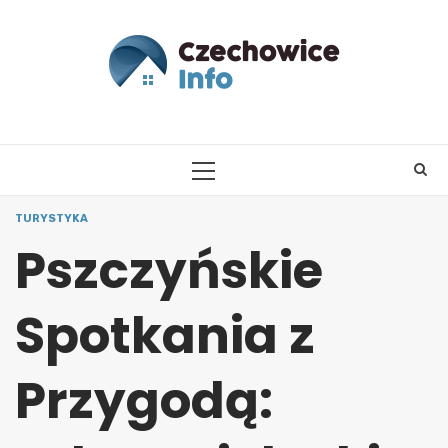
Skip
to
content
PRIMARY
MENU
TURYSTYKA
Pszczyńskie
Spotkania z
Przygodą: