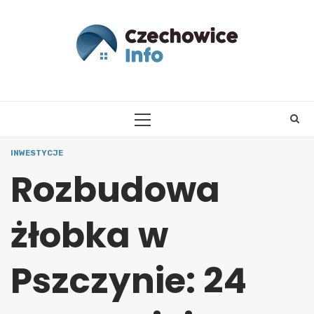
Skip
to
content
PRIMARY
MENU
INWESTYCJE
Rozbudowa
żłobka w
Pszczynie: 24