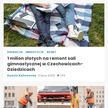
EDUKACJA
INWESTYCJE
SPORT
1 milion złotych na remont sali
gimnastycznej w Czechowicach-
Dziedzicach
Kamila Kalinowska
2 lipca 2026
139