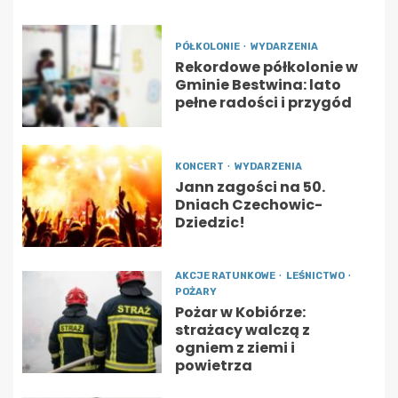
PÓŁKOLONIE
WYDARZENIA
Rekordowe półkolonie w
Gminie Bestwina: lato
pełne radości i przygód
KONCERT
WYDARZENIA
Jann zagości na 50.
Dniach Czechowic-
Dziedzic!
AKCJE RATUNKOWE
LEŚNICTWO
POŻARY
Pożar w Kobiórze:
strażacy walczą z
ogniem z ziemi i
powietrza