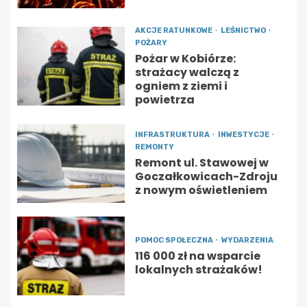
AKCJE RATUNKOWE
LEŚNICTWO
POŻARY
Pożar w Kobiórze:
strażacy walczą z
ogniem z ziemi i
powietrza
INFRASTRUKTURA
INWESTYCJE
REMONTY
Remont ul. Stawowej w
Goczałkowicach-Zdroju
z nowym oświetleniem
POMOC SPOŁECZNA
WYDARZENIA
116 000 zł na wsparcie
lokalnych strażaków!