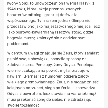
Iwony Sojki, to unowocześniona wersja klasyki z
1946 roku, której akcja przenosi znanych
bohaterów mitologii greckiej do świata
współczesnego. Tym razem jednak Olimpu nie
przedstawiono jako majestatycznego miejsca, lecz
jako biurowo-kawiarnianą rzeczywistość, gdzie
bogowie muszą zmierzyć się z codziennymi
problemami.
W centrum uwagi znajduje się Zeus, który zamiast
pełnić swoje obowiązki, obmyśla sposoby na
zdobycie serca Penelopy, żony Odysa. Penelopa,
wiernie czekająca na powrót męża, pracuje w
kawiarni „Parnas” i z humorem odpiera zaloty
wielkiego gromowładnego. Zeus, nie mogąc znieść
kolejnych odrzuceń, sięga po fortel – sprowadza
Odysa z powrotem, lecz stawia mu warunek; mąż
musi przekonać żonę do siebie, nie zdradzając
swojej tożsamości.