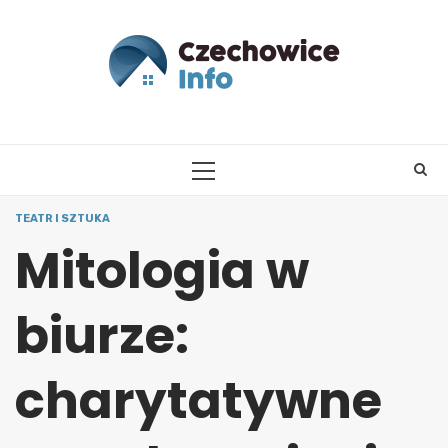
Skip
to
content
PRIMARY
MENU
TEATR I SZTUKA
Mitologia w
biurze:
charytatywne