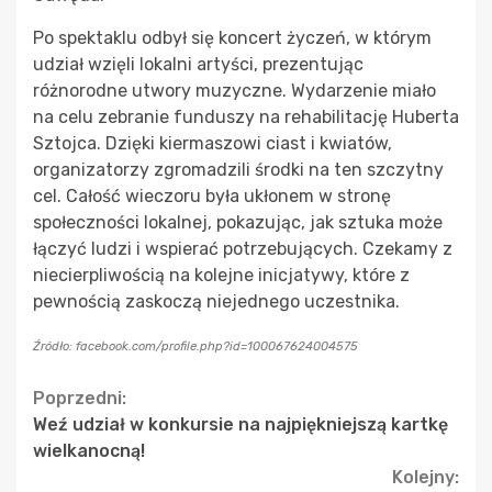
Po spektaklu odbył się koncert życzeń, w którym
udział wzięli lokalni artyści, prezentując
różnorodne utwory muzyczne. Wydarzenie miało
na celu zebranie funduszy na rehabilitację Huberta
Sztojca. Dzięki kiermaszowi ciast i kwiatów,
organizatorzy zgromadzili środki na ten szczytny
cel. Całość wieczoru była ukłonem w stronę
społeczności lokalnej, pokazując, jak sztuka może
łączyć ludzi i wspierać potrzebujących. Czekamy z
niecierpliwością na kolejne inicjatywy, które z
pewnością zaskoczą niejednego uczestnika.
Źródło: facebook.com/profile.php?id=100067624004575
Continue
Poprzedni:
Weź udział w konkursie na najpiękniejszą kartkę
Reading
wielkanocną!
Kolejny: