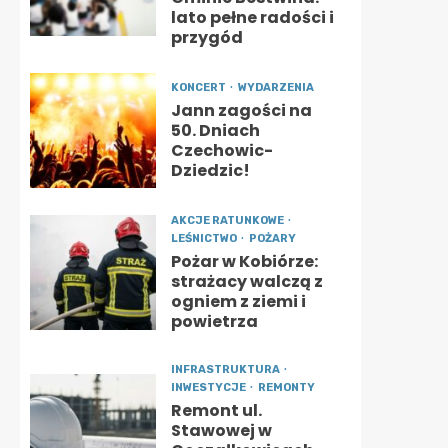
lato pełne radości i
przygód
KONCERT
WYDARZENIA
Jann zagości na
50. Dniach
Czechowic-
Dziedzic!
AKCJE RATUNKOWE
LEŚNICTWO
POŻARY
Pożar w Kobiórze:
strażacy walczą z
ogniem z ziemi i
powietrza
INFRASTRUKTURA
INWESTYCJE
REMONTY
Remont ul.
Stawowej w