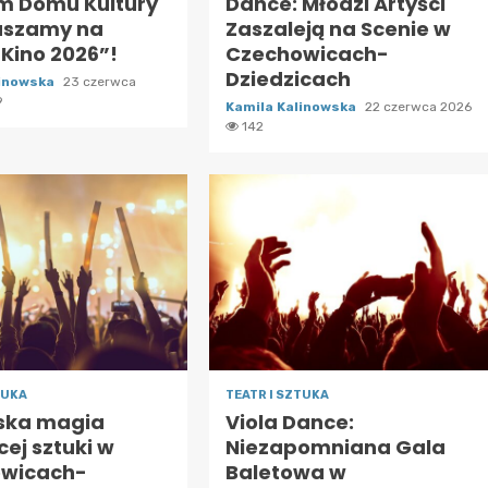
im Domu Kultury
Dance: Młodzi Artyści
aszamy na
Zaszaleją na Scenie w
 Kino 2026”!
Czechowicach-
Dziedzicach
linowska
23 czerwca
9
Kamila Kalinowska
22 czerwca 2026
142
TUKA
TEATR I SZTUKA
ska magia
Viola Dance:
cej sztuki w
Niezapomniana Gala
wicach-
Baletowa w