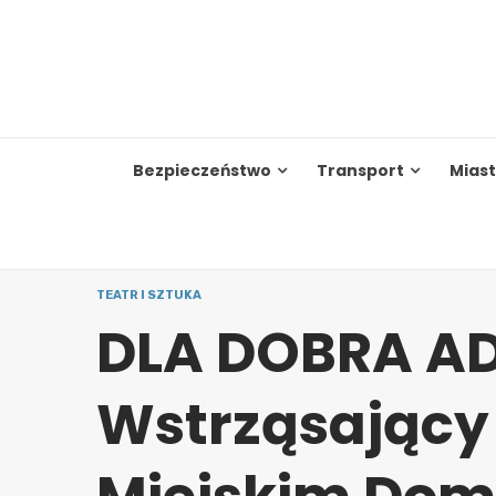
Skip
to
content
Bezpieczeństwo
Transport
Mias
TEATR I SZTUKA
DLA DOBRA A
Wstrząsający