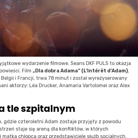
yjątkowe wydarzenie filmowe. Seans DKF PULS to okazja
powieści. Film
„Dla dobra Adama” (L’Intérêt d’Adam)
,
lgii i Francji, trwa 78 minut i został wyreżyserowany
nani aktorzy: Léa Drucker, Anamaria Vartolomei oraz Alex
 tle szpitalnym
, gdzie czteroletni Adam zostaje przyjęty z powodu
rzeń staje się areną dla konfliktów, w których
 matka chłopca oraz przedstawiciele służb socjalnych.