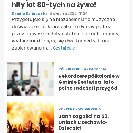
hity lat 80-tych na żywo!
Kamila Kalinowska
8 sierpnia 2026
24
Przygotujcie się na niezapomniane muzyczne
doświadczenie, które zabierze Was w podróż
przez największe hity ostatnich dekad! Terminy
wydarzenia Odbędą się dwa koncerty, które
zaplanowano na...
Czytaj dalej
PÓŁKOLONIE
WYDARZENIA
Rekordowe półkolonie w
Gminie Bestwina: lato
pełne radości i przygód
KONCERT
WYDARZENIA
Jann zagości na 50.
Dniach Czechowic-
Dziedzic!