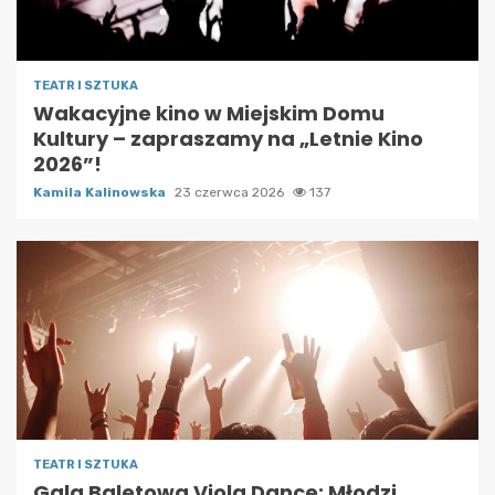
TEATR I SZTUKA
Wakacyjne kino w Miejskim Domu
Kultury – zapraszamy na „Letnie Kino
2026”!
Kamila Kalinowska
23 czerwca 2026
137
TEATR I SZTUKA
Gala Baletowa Viola Dance: Młodzi