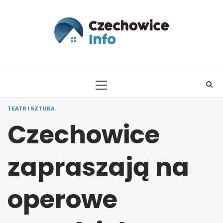
Skip
to
content
PRIMARY
MENU
TEATR I SZTUKA
Czechowice
zapraszają na
operowe