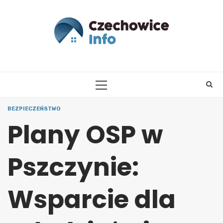
Skip
to
content
PRIMARY
MENU
BEZPIECZEŃSTWO
Plany OSP w
Pszczynie:
Wsparcie dla