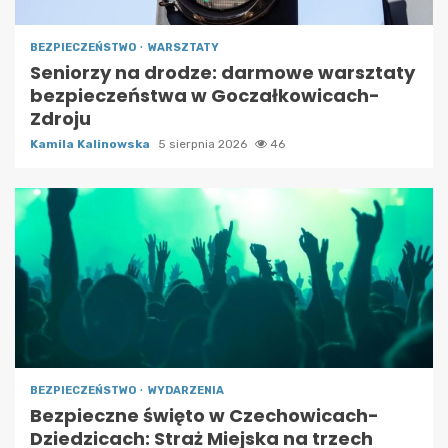
BEZPIECZEŃSTWO
WARSZTATY
Seniorzy na drodze: darmowe warsztaty
bezpieczeństwa w Goczałkowicach-
Zdroju
Kamila Kalinowska
5 sierpnia 2026
46
BEZPIECZEŃSTWO
WYDARZENIA
Bezpieczne święto w Czechowicach-
Dziedzicach: Straż Miejska na trzech