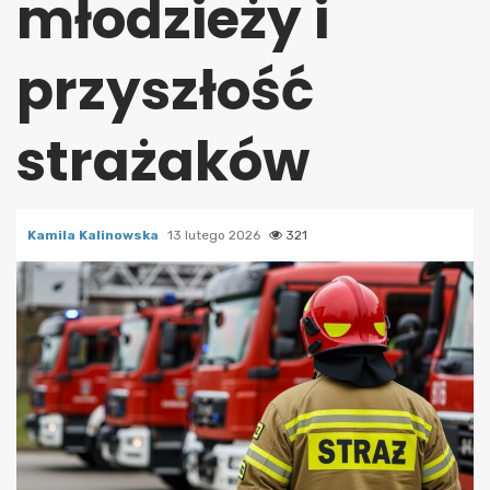
młodzieży i
przyszłość
strażaków
Kamila Kalinowska
13 lutego 2026
321