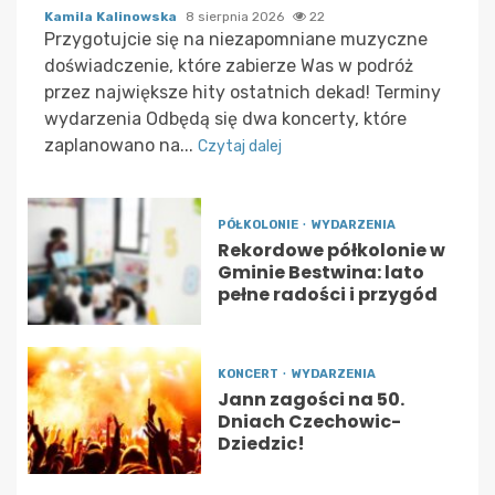
Kamila Kalinowska
8 sierpnia 2026
22
Przygotujcie się na niezapomniane muzyczne
doświadczenie, które zabierze Was w podróż
przez największe hity ostatnich dekad! Terminy
wydarzenia Odbędą się dwa koncerty, które
zaplanowano na...
Czytaj dalej
PÓŁKOLONIE
WYDARZENIA
Rekordowe półkolonie w
Gminie Bestwina: lato
pełne radości i przygód
KONCERT
WYDARZENIA
Jann zagości na 50.
Dniach Czechowic-
Dziedzic!