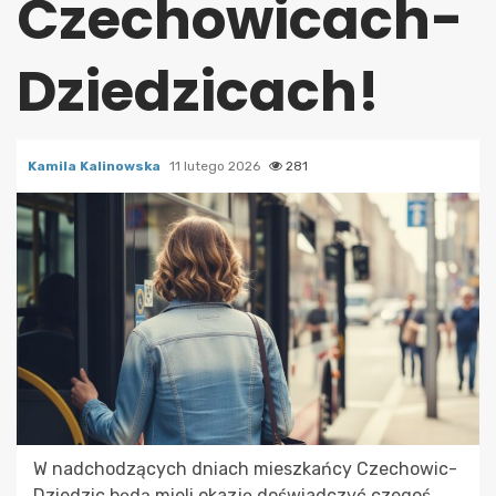
Czechowicach-
Dziedzicach!
Kamila Kalinowska
11 lutego 2026
281
W nadchodzących dniach mieszkańcy Czechowic-
Dziedzic będą mieli okazję doświadczyć czegoś