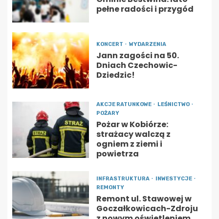
pełne radości i przygód
KONCERT
WYDARZENIA
Jann zagości na 50.
Dniach Czechowic-
Dziedzic!
AKCJE RATUNKOWE
LEŚNICTWO
POŻARY
Pożar w Kobiórze:
strażacy walczą z
ogniem z ziemi i
powietrza
INFRASTRUKTURA
INWESTYCJE
REMONTY
Remont ul. Stawowej w
Goczałkowicach-Zdroju
z nowym oświetleniem