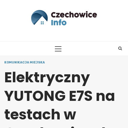
Skip
to
content
PRIMARY
MENU
KOMUNIKACJA MIEJSKA
Elektryczny
YUTONG E7S na
testach w