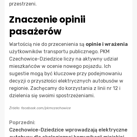
przestrzeni.
Znaczenie opinii
pasażerów
Wartością nie do przecenienia są
opinie i wrażenia
użytkowników transportu publicznego. PKM
Czechowice-Dziedzice liczy na aktywny udział
mieszkańców w ocenie nowego pojazdu. Ich
sugestie mogą być kluczowe przy podejmowaniu
decyzji o przyszłości elektrycznych autobusów w
regionie. Zachęcamy do korzystania z linii nr 12 i
dzielenia się swoimi spostrzeżeniami.
Źródło: facebook.com/pkmczechowice
Continue
Poprzedni:
Czechowice-Dziedzice wprowadzają elektryczne
Reading