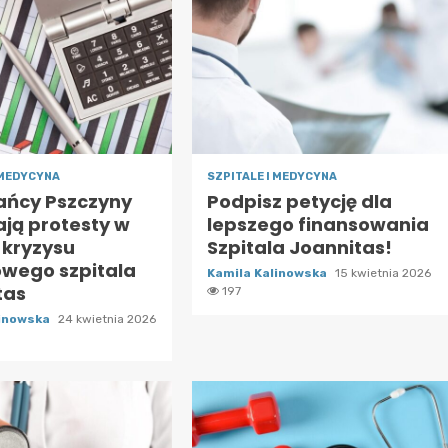
 MEDYCYNA
SZPITALE I MEDYCYNA
ańcy Pszczyny
Podpisz petycję dla
ają protesty w
lepszego finansowania
 kryzysu
Szpitala Joannitas!
owego szpitala
Kamila Kalinowska
15 kwietnia 2026
tas
197
linowska
24 kwietnia 2026