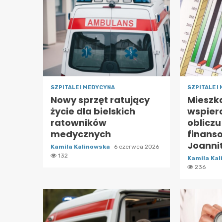
SZPITALE I MEDYCYNA
SZPITALE I
Nowy sprzęt ratujący
Mieszk
życie dla bielskich
wspier
ratowników
obliczu
medycznych
finans
Joanni
Kamila Kalinowska
6 czerwca 2026
132
Kamila Ka
236