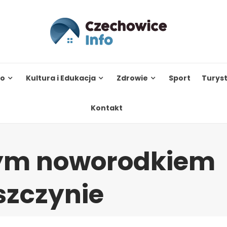
to
Kultura i Edukacja
Zdrowie
Sport
Turys
Kontakt
zym noworodkiem
szczynie