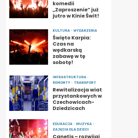
komedii
„Zaproszenie” już
jutro w Kinie Świt!
KULTURA
WYDARZENIA
Święto Karpia:
Czas na
wędkarską
zabawę w tę
sobotę!
INFRASTRUKTURA
REMONTY
TRANSPORT
Rewitalizacja wiat
przystankowych w
Czechowicach-
Dziedzicach
EDUKACJA
MUZYKA
ZAJĘCIA DLA DZIECI
Canetis – rozwijaj