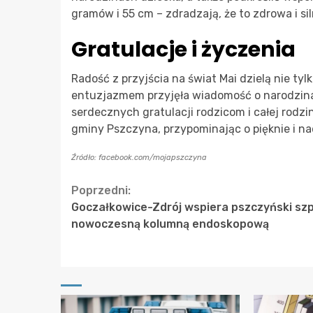
gramów i 55 cm – zdradzają, że to zdrowa i s
Gratulacje i życzenia
Radość z przyjścia na świat Mai dzielą nie tylko
entuzjazmem przyjęła wiadomość o narodzinac
serdecznych gratulacji rodzicom i całej rodzi
gminy Pszczyna, przypominając o pięknie i nad
Źródło: facebook.com/mojapszczyna
Continue
Poprzedni:
Goczałkowice-Zdrój wspiera pszczyński szp
Reading
nowoczesną kolumną endoskopową