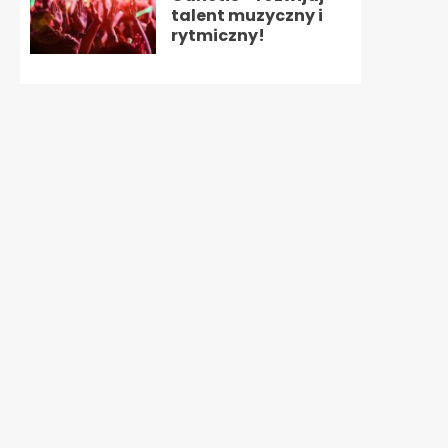
talent muzyczny i
rytmiczny!