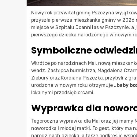
Nowy rok przywitał gminę Pszczyna wyjątkowy
przyszła pierwsza mieszkanka gminy w 2026 ro
miejsce w Szpitalu Joannitas w Pszczynie, a je
pierwszego dziecka narodzonego w nowym ro
Symboliczne odwiedz
Wkrótce po narodzinach Mai, nową mieszkankę 
władz. Zastępca burmistrza, Magdalena Czarn
Ziebury oraz Kordiana Piszczka, przybyli z gr
urodzone w nowym roku otrzymuje
„baby bo
lokalnymi przedsiębiorcami.
Wyprawka dla nowor
Tegoroczna wyprawka dla Mai oraz jej mamy M
noworodka i młodej matki. To gest, który ma 
narodzinach dziecka, a także podkreślić wsp