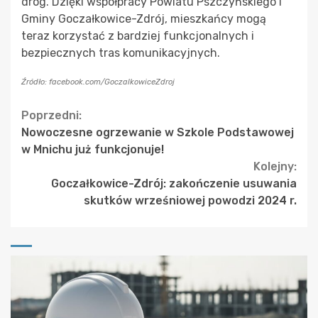
dróg. Dzięki współpracy Powiatu Pszczyńskiego i
Gminy Goczałkowice-Zdrój, mieszkańcy mogą
teraz korzystać z bardziej funkcjonalnych i
bezpiecznych tras komunikacyjnych.
Źródło: facebook.com/GoczalkowiceZdroj
Continue
Poprzedni:
Nowoczesne ogrzewanie w Szkole Podstawowej
Reading
w Mnichu już funkcjonuje!
Kolejny:
Goczałkowice-Zdrój: zakończenie usuwania
skutków wrześniowej powodzi 2024 r.