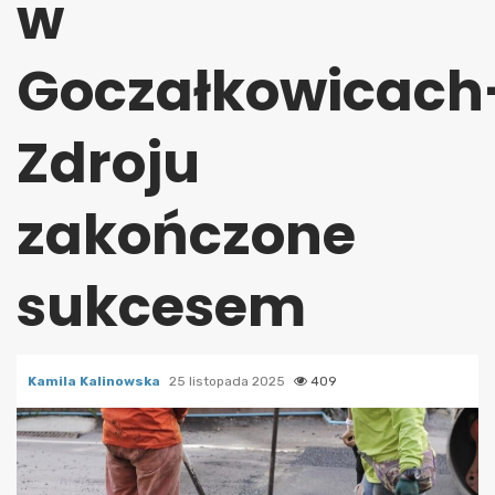
w
Goczałkowicach
Zdroju
zakończone
sukcesem
Kamila Kalinowska
25 listopada 2025
409