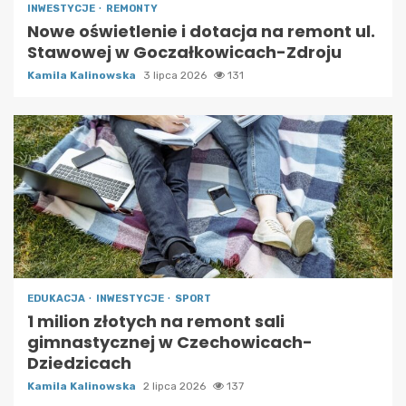
INWESTYCJE
REMONTY
Nowe oświetlenie i dotacja na remont ul.
Stawowej w Goczałkowicach-Zdroju
Kamila Kalinowska
3 lipca 2026
131
EDUKACJA
INWESTYCJE
SPORT
1 milion złotych na remont sali
gimnastycznej w Czechowicach-
Dziedzicach
Kamila Kalinowska
2 lipca 2026
137