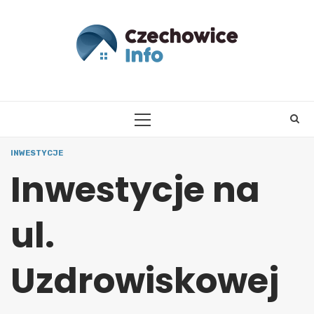
Skip
to
content
PRIMARY
MENU
INWESTYCJE
Inwestycje na
ul.
Uzdrowiskowej