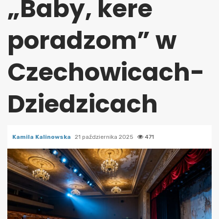
„Baby, kere
poradzom” w
Czechowicach-
Dziedzicach
Kamila Kalinowska
21 października 2025
471