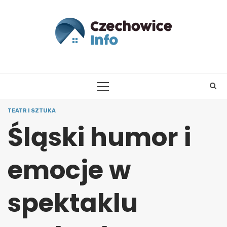
Skip
to
content
PRIMARY
MENU
TEATR I SZTUKA
Śląski humor i
emocje w
spektaklu