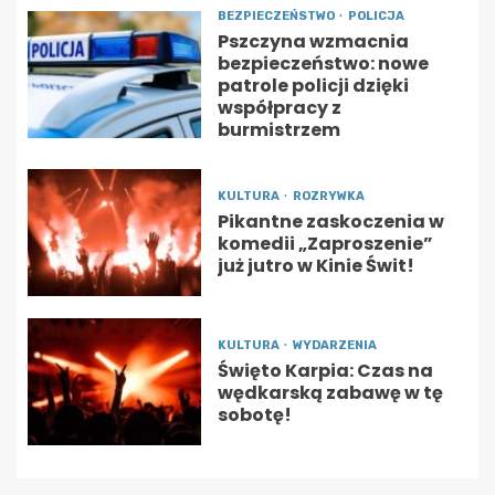
BEZPIECZEŃSTWO
POLICJA
Pszczyna wzmacnia
bezpieczeństwo: nowe
patrole policji dzięki
współpracy z
burmistrzem
KULTURA
ROZRYWKA
Pikantne zaskoczenia w
komedii „Zaproszenie”
już jutro w Kinie Świt!
KULTURA
WYDARZENIA
Święto Karpia: Czas na
wędkarską zabawę w tę
sobotę!