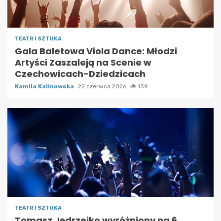
TEATR I SZTUKA
Gala Baletowa Viola Dance: Młodzi
Artyści Zaszaleją na Scenie w
Czechowicach-Dziedzicach
Kamila Kalinowska
22 czerwca 2026
139
TEATR I SZTUKA
Tomasz Jędrzejko wyróżniony na 6.