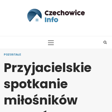
Skip
to
content
PRIMARY
MENU
POZOSTAŁE
Przyjacielskie
spotkanie
miłośników