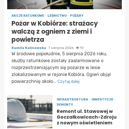
AKCJE RATUNKOWE
LEŚNICTWO
POŻARY
Pożar w Kobiórze: strażacy
walczą z ogniem z ziemi i
powietrza
Kamila Kalinowska
7 sierpnia 2026
10
W środowe popołudnie, 5 sierpnia 2026 roku,
służby ratunkowe zostały zaalarmowane o
rozprzestrzeniającym się pożarze w lesie
zlokalizowanym w rejonie Kobióra. Ogień objął
powierzchnię około...
Czytaj dalej
INFRASTRUKTURA
INWESTYCJE
REMONTY
Remont ul. Stawowej w
Goczałkowicach-Zdroju
z nowym oświetleniem