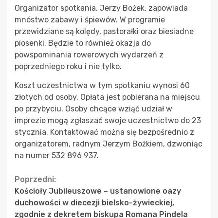
Organizator spotkania, Jerzy Bożek, zapowiada
mnóstwo zabawy i śpiewów. W programie
przewidziane są kolędy, pastorałki oraz biesiadne
piosenki. Będzie to również okazja do
powspominania rowerowych wydarzeń z
poprzedniego roku i nie tylko.
Koszt uczestnictwa w tym spotkaniu wynosi 60
złotych od osoby. Opłata jest pobierana na miejscu
po przybyciu. Osoby chcące wziąć udział w
imprezie mogą zgłaszać swoje uczestnictwo do 23
stycznia. Kontaktować można się bezpośrednio z
organizatorem, radnym Jerzym Bożkiem, dzwoniąc
na numer 532 896 937.
Continue
Poprzedni:
Kościoły Jubileuszowe – ustanowione oazy
Reading
duchowości w diecezji bielsko-żywieckiej,
zgodnie z dekretem biskupa Romana Pindela