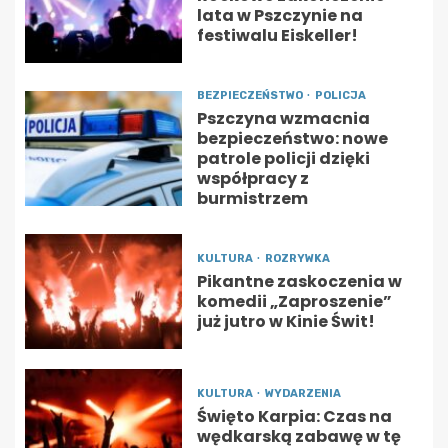
lata w Pszczynie na
festiwalu Eiskeller!
BEZPIECZEŃSTWO
POLICJA
Pszczyna wzmacnia
bezpieczeństwo: nowe
patrole policji dzięki
współpracy z
burmistrzem
KULTURA
ROZRYWKA
Pikantne zaskoczenia w
komedii „Zaproszenie”
już jutro w Kinie Świt!
KULTURA
WYDARZENIA
Święto Karpia: Czas na
wędkarską zabawę w tę