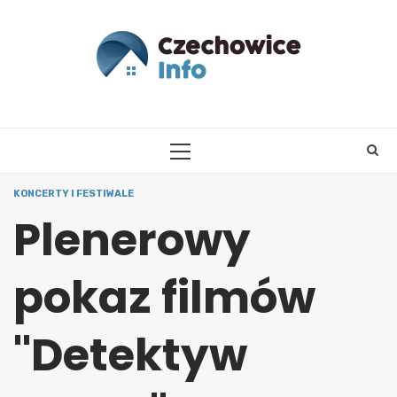
Skip
to
content
PRIMARY
MENU
KONCERTY I FESTIWALE
Plenerowy
pokaz filmów
"Detektyw