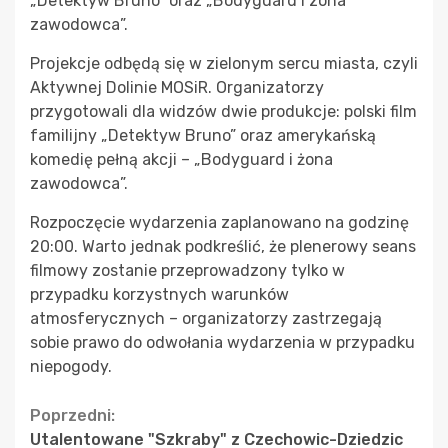
„Detektyw Bruno” oraz „Bodyguard i zona
zawodowca”.
Projekcje odbędą się w zielonym sercu miasta, czyli
Aktywnej Dolinie MOSiR. Organizatorzy
przygotowali dla widzów dwie produkcje: polski film
familijny „Detektyw Bruno” oraz amerykańską
komedię pełną akcji – „Bodyguard i żona
zawodowca”.
Rozpoczęcie wydarzenia zaplanowano na godzinę
20:00. Warto jednak podkreślić, że plenerowy seans
filmowy zostanie przeprowadzony tylko w
przypadku korzystnych warunków
atmosferycznych – organizatorzy zastrzegają
sobie prawo do odwołania wydarzenia w przypadku
niepogody.
Continue
Poprzedni:
Utalentowane "Szkraby" z Czechowic-Dziedzic