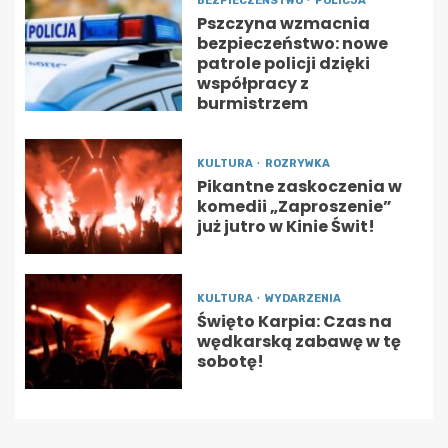
BEZPIECZEŃSTWO
POLICJA
Pszczyna wzmacnia
bezpieczeństwo: nowe
patrole policji dzięki
współpracy z
burmistrzem
KULTURA
ROZRYWKA
Pikantne zaskoczenia w
komedii „Zaproszenie”
już jutro w Kinie Świt!
KULTURA
WYDARZENIA
Święto Karpia: Czas na
wędkarską zabawę w tę
sobotę!