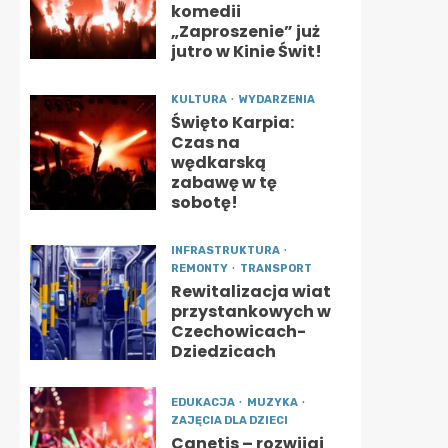
komedii
„Zaproszenie” już
jutro w Kinie Świt!
KULTURA
WYDARZENIA
Święto Karpia:
Czas na
wędkarską
zabawę w tę
sobotę!
INFRASTRUKTURA
REMONTY
TRANSPORT
Rewitalizacja wiat
przystankowych w
Czechowicach-
Dziedzicach
EDUKACJA
MUZYKA
ZAJĘCIA DLA DZIECI
Canetis – rozwijaj