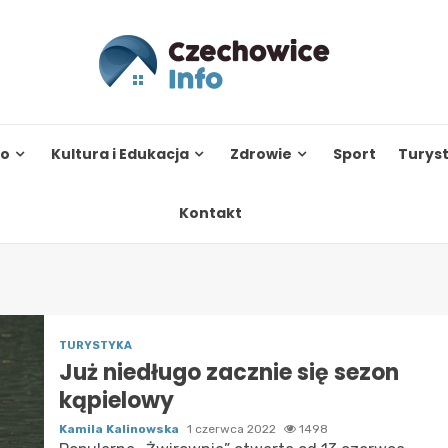
to
Kultura i Edukacja
Zdrowie
Sport
Turys
Kontakt
TURYSTYKA
Już niedługo zacznie się sezon
kąpielowy
Kamila Kalinowska
1 czerwca 2022
1498