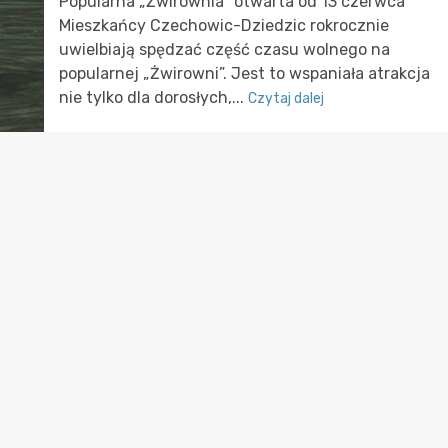
Popularna „Żwirownia” otwarta od 13 czerwca
Mieszkańcy Czechowic-Dziedzic rokrocznie
uwielbiają spędzać część czasu wolnego na
popularnej „Żwirowni”. Jest to wspaniała atrakcja
nie tylko dla dorosłych,...
Czytaj dalej