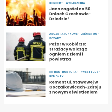
KONCERT
WYDARZENIA
Jann zagości na 50.
Dniach Czechowic-
Dziedzic!
AKCJE RATUNKOWE
LEŚNICTWO
POŻARY
Pożar w Kobiórze:
strażacy walczą z
ogniem z ziemi i
powietrza
INFRASTRUKTURA
INWESTYCJE
REMONTY
Remont ul. Stawowej w
Goczałkowicach-Zdroju
z nowym oświetleniem