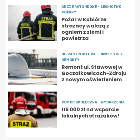
AKCJE RATUNKOWE
LEŚNICTWO
POŻARY
Pożar w Kobiórze:
strażacy walczą z
ogniem z ziemi i
powietrza
INFRASTRUKTURA
INWESTYCJE
REMONTY
Remont ul. Stawowej w
Goczałkowicach-Zdroju
z nowym oświetleniem
POMOC SPOŁECZNA
WYDARZENIA
116 000 zł na wsparcie
lokalnych strażaków!