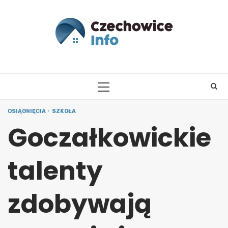
Skip
to
content
PRIMARY
MENU
OSIĄGNIĘCIA
SZKOŁA
Goczałkowickie
talenty
zdobywają