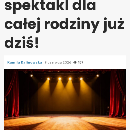
spektakl dla
całej rodziny już
dziś!
Kamila Kalinowska
9 czerwca 2026
157