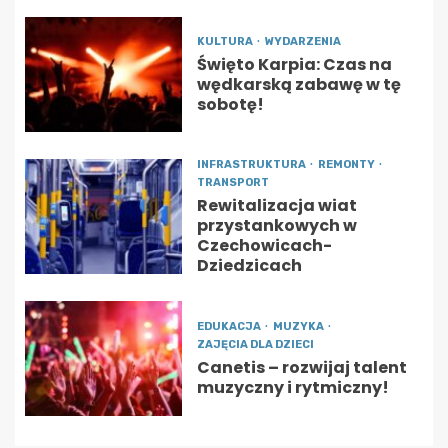
KULTURA
WYDARZENIA
Święto Karpia: Czas na
wędkarską zabawę w tę
sobotę!
INFRASTRUKTURA
REMONTY
TRANSPORT
Rewitalizacja wiat
przystankowych w
Czechowicach-
Dziedzicach
EDUKACJA
MUZYKA
ZAJĘCIA DLA DZIECI
Canetis – rozwijaj talent
muzyczny i rytmiczny!