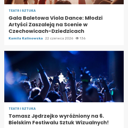
TEATR I SZTUKA
Gala Baletowa Viola Dance: Młodzi
Artyści Zaszaleją na Scenie w
Czechowicach-Dziedzicach
Kamila Kalinowska
22 czerwca 2026
136
TEATR I SZTUKA
Tomasz Jędrzejko wyróżniony na 6.
Bielskim Festiwalu Sztuk Wizualnych!