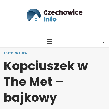
Skip
to
content
PRIMARY
MENU
TEATR I SZTUKA
Kopciuszek w
The Met –
bajkowy