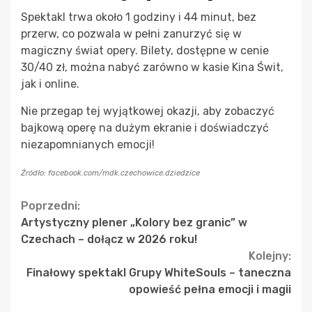
Spektakl trwa około 1 godziny i 44 minut, bez
przerw, co pozwala w pełni zanurzyć się w
magiczny świat opery. Bilety, dostępne w cenie
30/40 zł, można nabyć zarówno w kasie Kina Świt,
jak i online.
Nie przegap tej wyjątkowej okazji, aby zobaczyć
bajkową operę na dużym ekranie i doświadczyć
niezapomnianych emocji!
Źródło: facebook.com/mdk.czechowice.dziedzice
Continue
Poprzedni:
Artystyczny plener „Kolory bez granic” w
Reading
Czechach – dołącz w 2026 roku!
Kolejny:
Finałowy spektakl Grupy WhiteSouls – taneczna
opowieść pełna emocji i magii