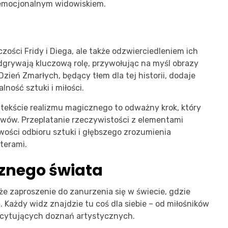
i emocjonalnym widowiskiem.
czości Fridy i Diega, ale także odzwierciedleniem ich
dgrywają kluczową rolę, przywołując na myśl obrazy
 Dzień Zmarłych, będący tłem dla tej historii, dodaje
ność sztuki i miłości.
tekście realizmu magicznego to odważny krok, który
wów. Przeplatanie rzeczywistości z elementami
ości odbioru sztuki i głębszego zrozumienia
terami.
znego świata
akże zaproszenie do zanurzenia się w świecie, gdzie
. Każdy widz znajdzie tu coś dla siebie – od miłośników
kscytujących doznań artystycznych.