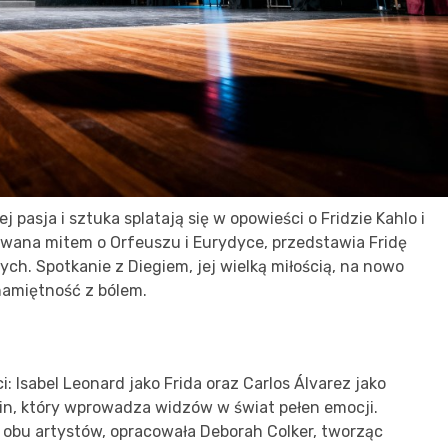
 pasja i sztuka splatają się w opowieści o Fridzie Kahlo i
rowana mitem o Orfeuszu i Eurydyce, przedstawia Fridę
h. Spotkanie z Diegiem, jej wielką miłością, na nowo
namiętność z bólem.
: Isabel Leonard jako Frida oraz Carlos Álvarez jako
in, który wprowadza widzów w świat pełen emocji.
i obu artystów, opracowała Deborah Colker, tworząc