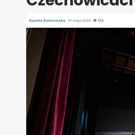
Czechowicach
Kamila Kalinowska
31 maja 2026
152