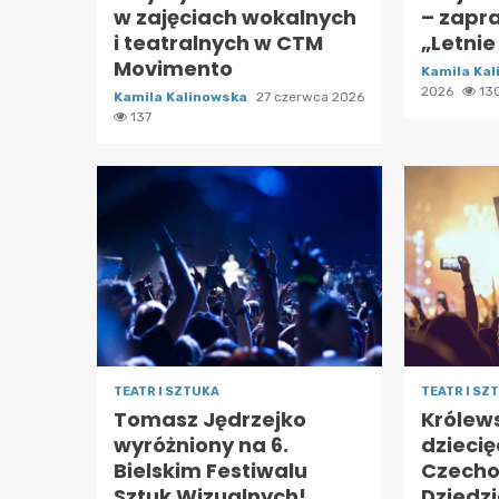
w zajęciach wokalnych
– zapr
i teatralnych w CTM
„Letnie
Movimento
Kamila Ka
2026
13
Kamila Kalinowska
27 czerwca 2026
137
TEATR I SZTUKA
TEATR I SZ
Tomasz Jędrzejko
Królew
wyróżniony na 6.
dziecię
Bielskim Festiwalu
Czecho
Sztuk Wizualnych!
Dziedz