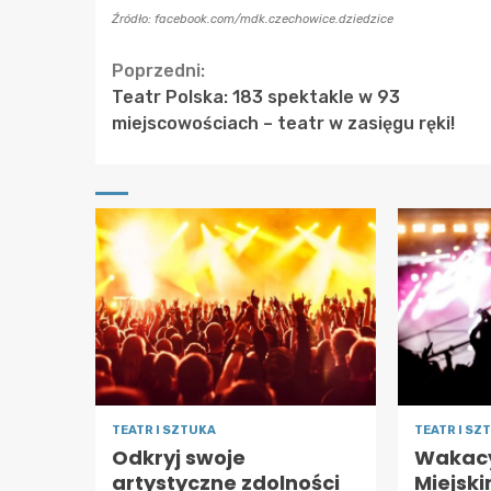
Źródło: facebook.com/mdk.czechowice.dziedzice
Continue
Poprzedni:
Teatr Polska: 183 spektakle w 93
Reading
miejscowościach – teatr w zasięgu ręki!
TEATR I SZTUKA
TEATR I SZ
Odkryj swoje
Wakacy
artystyczne zdolności
Miejsk