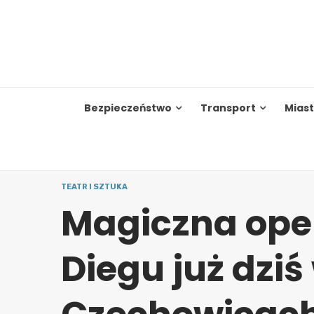
Skip
to
content
Bezpieczeństwo
Transport
Mias
TEATR I SZTUKA
Magiczna opera
Diegu już dziś