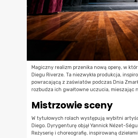
Magiczny realizm przenika nową operę, w której
Diegu Riverze. Ta niezwykła produkcja, inspi
powracającą z zaświatów podczas Dnia Zmarłyc
rozbudza ich gwałtowne uczucia, mieszając 
Mistrzowie sceny
W tytułowych rolach występują wybitni artyści
Diego. Dyrygenturę objął Yannick Nézet-Ségu
Reżyserię i choreografię, inspirowaną dziełam