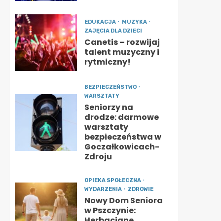
EDUKACJA
MUZYKA
ZAJĘCIA DLA DZIECI
Canetis – rozwijaj
talent muzyczny i
rytmiczny!
BEZPIECZEŃSTWO
WARSZTATY
Seniorzy na
drodze: darmowe
warsztaty
bezpieczeństwa w
Goczałkowicach-
Zdroju
OPIEKA SPOŁECZNA
WYDARZENIA
ZDROWIE
Nowy Dom Seniora
w Pszczynie:
Herbaciane