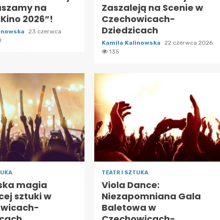
aszamy na
Zaszaleją na Scenie w
 Kino 2026”!
Czechowicach-
Dziedzicach
linowska
23 czerwca
0
Kamila Kalinowska
22 czerwca 2026
135
TUKA
TEATR I SZTUKA
ska magia
Viola Dance:
cej sztuki w
Niezapomniana Gala
wicach-
Baletowa w
icach
Czechowicach-