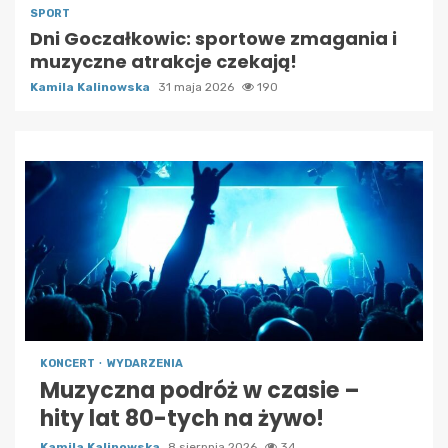
SPORT
Dni Goczałkowic: sportowe zmagania i
muzyczne atrakcje czekają!
Kamila Kalinowska
31 maja 2026
190
KONCERT
WYDARZENIA
Muzyczna podróż w czasie –
hity lat 80-tych na żywo!
Kamila Kalinowska
8 sierpnia 2026
34