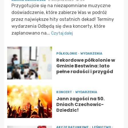
Przygotujcie się na niezapomniane muzyczne
doświadczenie, które zabierze Was w podróż
przez największe hity ostatnich dekad! Terminy
wydarzenia Odbędą się dwa koncerty, które
zaplanowano na...
Czytaj dalej
PÓŁKOLONIE
WYDARZENIA
Rekordowe półkolonie w
Gminie Bestwina: lato
pełne radości i przygód
KONCERT
WYDARZENIA
Jann zagości na 50.
Dniach Czechowic-
Dziedzic!
AKCJE RATUNKOWE
LEŚNICTWO