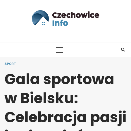
Skip
to
content
PRIMARY
MENU
SPORT
Gala sportowa
w Bielsku:
Celebracja pasji