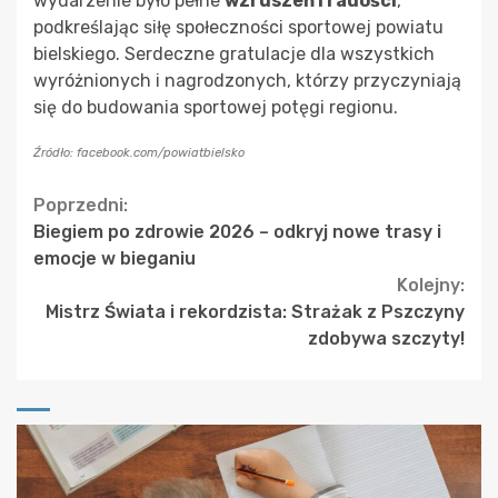
wydarzenie było pełne
wzruszeń i radości
,
podkreślając siłę społeczności sportowej powiatu
bielskiego. Serdeczne gratulacje dla wszystkich
wyróżnionych i nagrodzonych, którzy przyczyniają
się do budowania sportowej potęgi regionu.
Źródło: facebook.com/powiatbielsko
Continue
Poprzedni:
Biegiem po zdrowie 2026 – odkryj nowe trasy i
Reading
emocje w bieganiu
Kolejny:
Mistrz Świata i rekordzista: Strażak z Pszczyny
zdobywa szczyty!