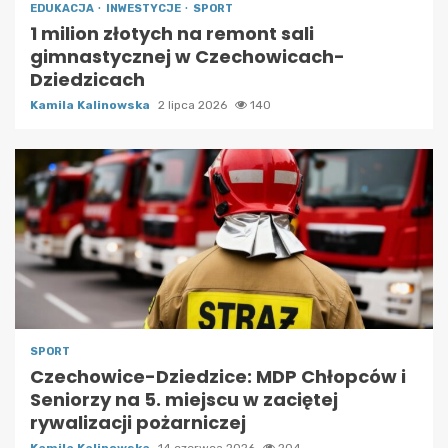
EDUKACJA
INWESTYCJE
SPORT
1 milion złotych na remont sali
gimnastycznej w Czechowicach-
Dziedzicach
Kamila Kalinowska
2 lipca 2026
140
SPORT
Czechowice-Dziedzice: MDP Chłopców i
Seniorzy na 5. miejscu w zaciętej
rywalizacji pożarniczej
Kamila Kalinowska
14 czerwca 2026
204