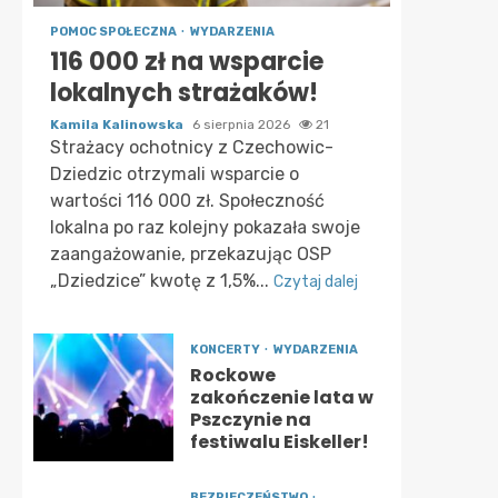
POMOC SPOŁECZNA
WYDARZENIA
116 000 zł na wsparcie
lokalnych strażaków!
Kamila Kalinowska
6 sierpnia 2026
21
Strażacy ochotnicy z Czechowic-
Dziedzic otrzymali wsparcie o
wartości 116 000 zł. Społeczność
lokalna po raz kolejny pokazała swoje
zaangażowanie, przekazując OSP
„Dziedzice” kwotę z 1,5%...
Czytaj dalej
KONCERTY
WYDARZENIA
Rockowe
zakończenie lata w
Pszczynie na
festiwalu Eiskeller!
BEZPIECZEŃSTWO