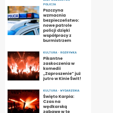
POLICJA
Pszczyna
wzmacnia
bezpieczeństwo:
nowe patrole
policji dzięki
współpracy z
burmistrzem
KULTURA
ROZRYWKA
Pikantne
zaskoczenia w
komedii
„Zaproszenie” już
jutro w Kinie Świt!
KULTURA
WYDARZENIA
Święto Karpia:
Czas na
wędkarską
zabawę w tę