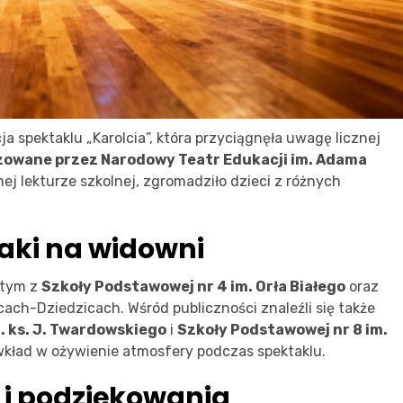
a spektaklu „Karolcia”, która przyciągnęła uwagę licznej
zowane przez Narodowy Teatr Edukacji im. Adama
nej lekturze szkolnej, zgromadziło dzieci z różnych
laki na widowni
 tym z
Szkoły Podstawowej nr 4 im. Orła Białego
oraz
ch-Dziedzicach. Wśród publiczności znaleźli się także
. ks. J. Twardowskiego
i
Szkoły Podstawowej nr 8 im.
 wkład w ożywienie atmosfery podczas spektaklu.
 i podziękowania