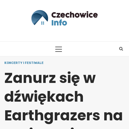
Skip
to
content
PRIMARY
MENU
KONCERTY I FESTIWALE
Zanurz się w
dźwiękach
Earthgrazers na