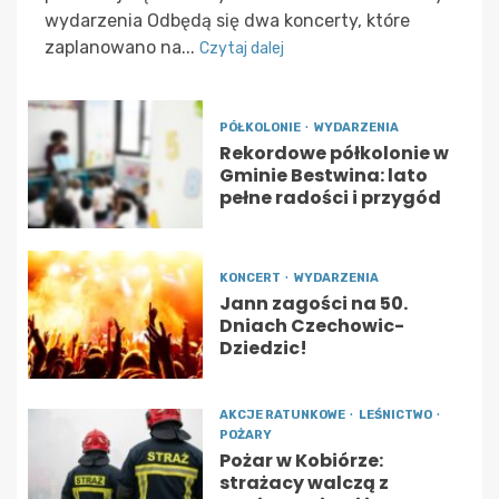
wydarzenia Odbędą się dwa koncerty, które
zaplanowano na...
Czytaj dalej
PÓŁKOLONIE
WYDARZENIA
Rekordowe półkolonie w
Gminie Bestwina: lato
pełne radości i przygód
KONCERT
WYDARZENIA
Jann zagości na 50.
Dniach Czechowic-
Dziedzic!
AKCJE RATUNKOWE
LEŚNICTWO
POŻARY
Pożar w Kobiórze:
strażacy walczą z