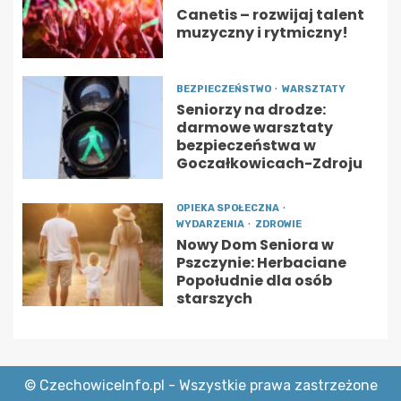
Canetis – rozwijaj talent
muzyczny i rytmiczny!
BEZPIECZEŃSTWO
WARSZTATY
Seniorzy na drodze:
darmowe warsztaty
bezpieczeństwa w
Goczałkowicach-Zdroju
OPIEKA SPOŁECZNA
WYDARZENIA
ZDROWIE
Nowy Dom Seniora w
Pszczynie: Herbaciane
Popołudnie dla osób
starszych
© CzechowiceInfo.pl - Wszystkie prawa zastrzeżone