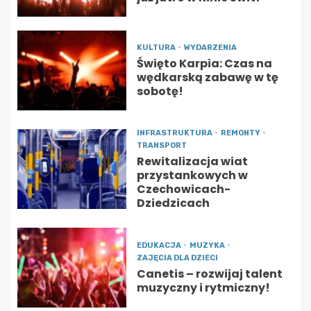
KULTURA
WYDARZENIA
Święto Karpia: Czas na
wędkarską zabawę w tę
sobotę!
INFRASTRUKTURA
REMONTY
TRANSPORT
Rewitalizacja wiat
przystankowych w
Czechowicach-
Dziedzicach
EDUKACJA
MUZYKA
ZAJĘCIA DLA DZIECI
Canetis – rozwijaj talent
muzyczny i rytmiczny!