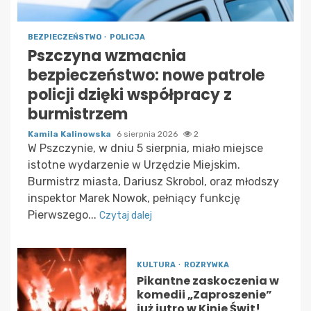
BEZPIECZEŃSTWO
POLICJA
Pszczyna wzmacnia
bezpieczeństwo: nowe patrole
policji dzięki współpracy z
burmistrzem
Kamila Kalinowska
6 sierpnia 2026
2
W Pszczynie, w dniu 5 sierpnia, miało miejsce
istotne wydarzenie w Urzędzie Miejskim.
Burmistrz miasta, Dariusz Skrobol, oraz młodszy
inspektor Marek Nowok, pełniący funkcję
Pierwszego...
Czytaj dalej
KULTURA
ROZRYWKA
Pikantne zaskoczenia w
komedii „Zaproszenie”
już jutro w Kinie Świt!