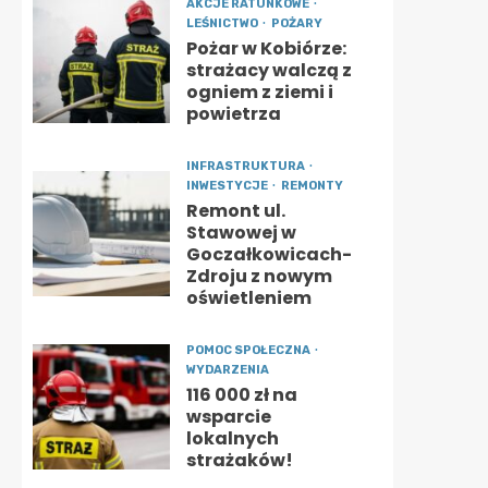
AKCJE RATUNKOWE
LEŚNICTWO
POŻARY
Pożar w Kobiórze:
strażacy walczą z
ogniem z ziemi i
powietrza
INFRASTRUKTURA
INWESTYCJE
REMONTY
Remont ul.
Stawowej w
Goczałkowicach-
Zdroju z nowym
oświetleniem
POMOC SPOŁECZNA
WYDARZENIA
116 000 zł na
wsparcie
lokalnych
strażaków!