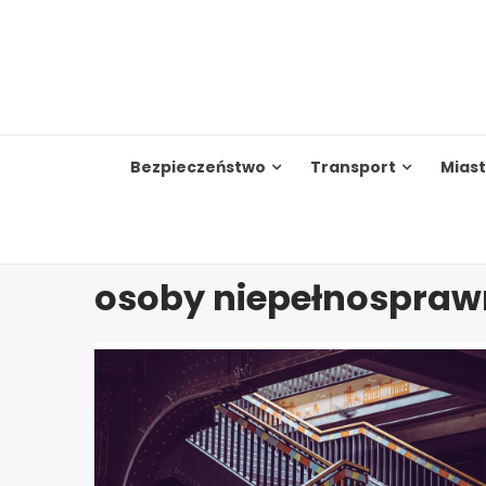
Skip
to
content
Bezpieczeństwo
Transport
Mias
osoby niepełnospraw