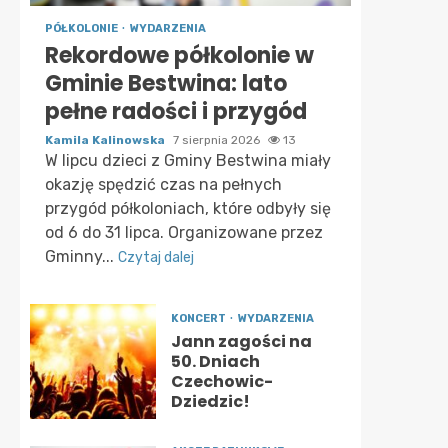
PÓŁKOLONIE
WYDARZENIA
Rekordowe półkolonie w
Gminie Bestwina: lato
pełne radości i przygód
Kamila Kalinowska
7 sierpnia 2026
13
W lipcu dzieci z Gminy Bestwina miały
okazję spędzić czas na pełnych
przygód półkoloniach, które odbyły się
od 6 do 31 lipca. Organizowane przez
Gminny...
Czytaj dalej
KONCERT
WYDARZENIA
Jann zagości na
50. Dniach
Czechowic-
Dziedzic!