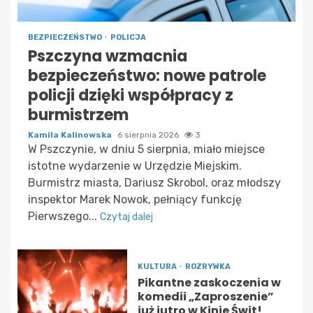
BEZPIECZEŃSTWO
POLICJA
Pszczyna wzmacnia
bezpieczeństwo: nowe patrole
policji dzięki współpracy z
burmistrzem
Kamila Kalinowska
6 sierpnia 2026
3
W Pszczynie, w dniu 5 sierpnia, miało miejsce
istotne wydarzenie w Urzędzie Miejskim.
Burmistrz miasta, Dariusz Skrobol, oraz młodszy
inspektor Marek Nowok, pełniący funkcję
Pierwszego...
Czytaj dalej
KULTURA
ROZRYWKA
Pikantne zaskoczenia w
komedii „Zaproszenie”
już jutro w Kinie Świt!