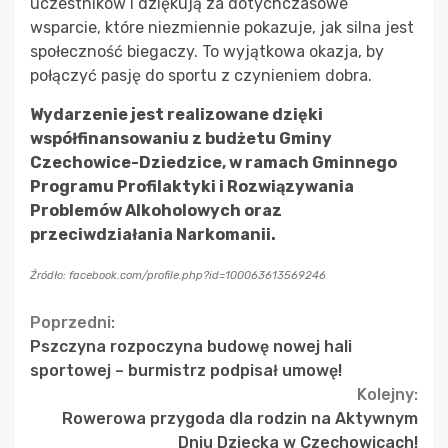
uczestników i dziękują za dotychczasowe
wsparcie, które niezmiennie pokazuje, jak silna jest
społeczność biegaczy. To wyjątkowa okazja, by
połączyć pasję do sportu z czynieniem dobra.
Wydarzenie jest realizowane dzięki
współfinansowaniu z budżetu Gminy
Czechowice-Dziedzice, w ramach Gminnego
Programu Profilaktyki i Rozwiązywania
Problemów Alkoholowych oraz
przeciwdziałania Narkomanii.
Źródło: facebook.com/profile.php?id=100063613569246
Continue
Poprzedni:
Pszczyna rozpoczyna budowę nowej hali
Reading
sportowej – burmistrz podpisał umowę!
Kolejny:
Rowerowa przygoda dla rodzin na Aktywnym
Dniu Dziecka w Czechowicach!