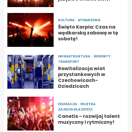
KULTURA
WYDARZENIA
Święto Karpia: Czas na
wędkarską zabawę w tę
sobotę!
INFRASTRUKTURA
REMONTY
TRANSPORT
Rewitalizacja wiat
przystankowych w
Czechowicach-
Dziedzicach
EDUKACJA
MUZYKA
ZAJĘCIA DLA DZIECI
Canetis – rozwijaj talent
muzyczny i rytmiczny!