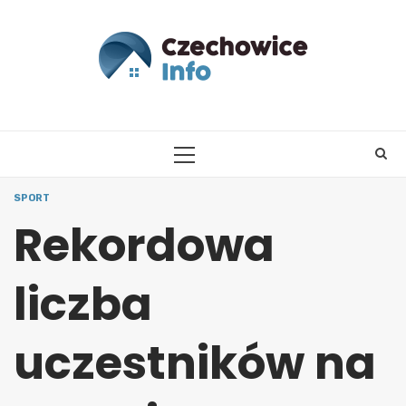
Skip
to
content
PRIMARY
MENU
SPORT
Rekordowa
liczba
uczestników na