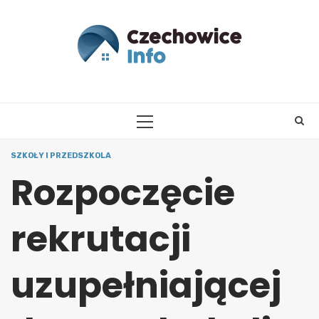
Skip
to
content
PRIMARY
MENU
SZKOŁY I PRZEDSZKOLA
Rozpoczęcie
rekrutacji
uzupełniającej