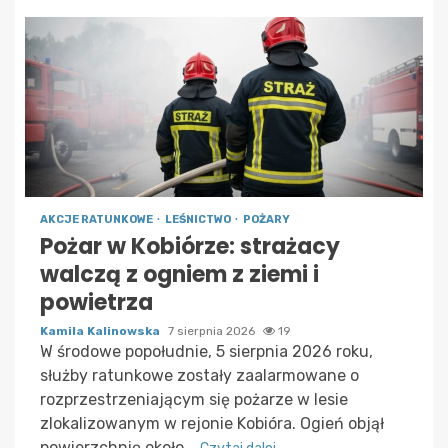
AKCJE RATUNKOWE
LEŚNICTWO
POŻARY
Pożar w Kobiórze: strażacy
walczą z ogniem z ziemi i
powietrza
Kamila Kalinowska
7 sierpnia 2026
19
W środowe popołudnie, 5 sierpnia 2026 roku,
służby ratunkowe zostały zaalarmowane o
rozprzestrzeniającym się pożarze w lesie
zlokalizowanym w rejonie Kobióra. Ogień objął
powierzchnię około...