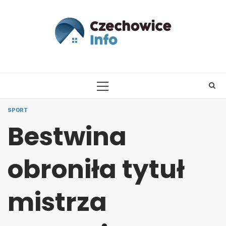
Skip
to
content
PRIMARY
MENU
SPORT
Bestwina
obroniła tytuł
mistrza