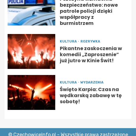
bezpieczeństwo: nowe
patrole policji dzięki
współpracy z
burmistrzem
KULTURA
ROZRYWKA
Pikantne zaskoczenia w
komedii „Zaproszenie”
już jutro w Kinie Świt!
KULTURA
WYDARZENIA
Święto Karpia: Czas na
wędkarską zabawę w tę
sobotę!
© CzechowiceInfo.pl - Wszystkie prawa zastrzeżone