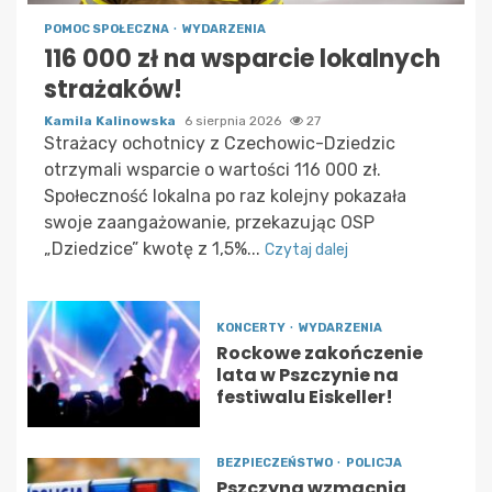
POMOC SPOŁECZNA
WYDARZENIA
116 000 zł na wsparcie lokalnych
strażaków!
Kamila Kalinowska
6 sierpnia 2026
27
Strażacy ochotnicy z Czechowic-Dziedzic
otrzymali wsparcie o wartości 116 000 zł.
Społeczność lokalna po raz kolejny pokazała
swoje zaangażowanie, przekazując OSP
„Dziedzice” kwotę z 1,5%...
Czytaj dalej
KONCERTY
WYDARZENIA
Rockowe zakończenie
lata w Pszczynie na
festiwalu Eiskeller!
BEZPIECZEŃSTWO
POLICJA
Pszczyna wzmacnia