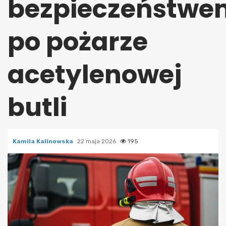
bezpieczeństwe
po pożarze
acetylenowej
butli
Kamila Kalinowska
22 maja 2026
195