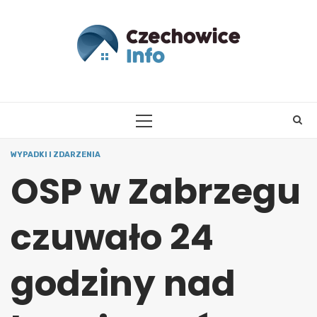
Skip
to
content
PRIMARY
MENU
WYPADKI I ZDARZENIA
OSP w Zabrzegu
czuwało 24
godziny nad