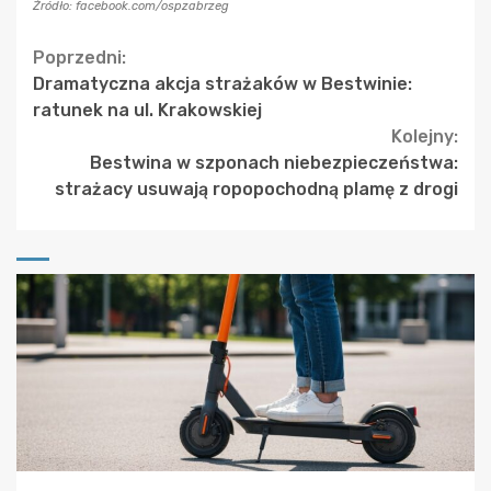
Źródło: facebook.com/ospzabrzeg
Continue
Poprzedni:
Dramatyczna akcja strażaków w Bestwinie:
Reading
ratunek na ul. Krakowskiej
Kolejny:
Bestwina w szponach niebezpieczeństwa:
strażacy usuwają ropopochodną plamę z drogi