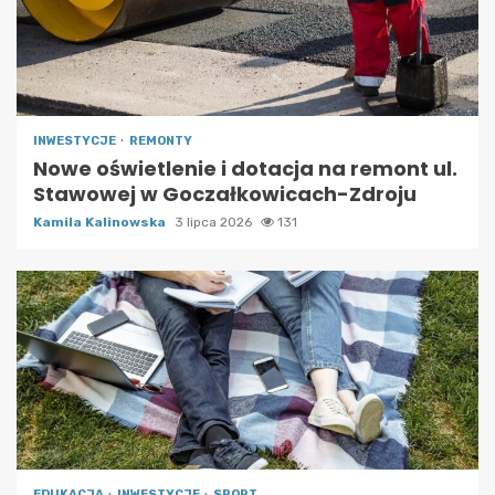
INWESTYCJE
REMONTY
Nowe oświetlenie i dotacja na remont ul.
Stawowej w Goczałkowicach-Zdroju
Kamila Kalinowska
3 lipca 2026
131
EDUKACJA
INWESTYCJE
SPORT