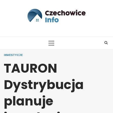
Skip
to
content
PRIMARY
MENU
INWESTYCJE
TAURON
Dystrybucja
planuje