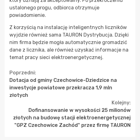
który uznają za akceptowalny. Po przekroczeniu
ustalonego progu, odbiorca otrzymuje
powiadomienie.
Z korzyścią na instalację inteligentnych liczników
wyjdzie również sama TAURON Dystrybucja. Dzięki
nim firma będzie mogła automatycznie gromadzić
dane z licznika, ale również uzyskać informacje na
temat pracy sieci elektroenergetycznej.
Continue
Poprzedni:
Dotacja od gminy Czechowice-Dziedzice na
Reading
inwestycje powiatowe przekracza 1,9 mln
złotych
Kolejny:
Dofinansowanie w wysokości 25 milionów
złotych na budowę stacji elektroenergetycznej
"GPZ Czechowice Zachód" przez firmę TAURON