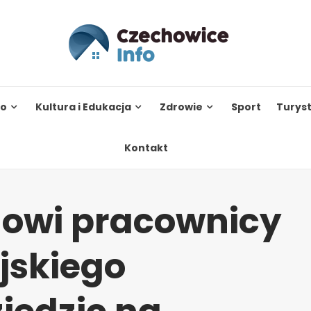
to
Kultura i Edukacja
Zdrowie
Sport
Turys
Kontakt
nowi pracownicy
jskiego