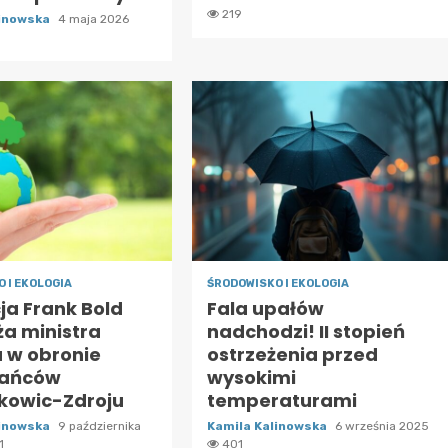
219
linowska
4 maja 2026
 I EKOLOGIA
ŚRODOWISKO I EKOLOGIA
ja Frank Bold
Fala upałów
ża ministra
nadchodzi! II stopień
u w obronie
ostrzeżenia przed
kańców
wysokimi
kowic-Zdroju
temperaturami
linowska
9 października
Kamila Kalinowska
6 września 2025
1
401