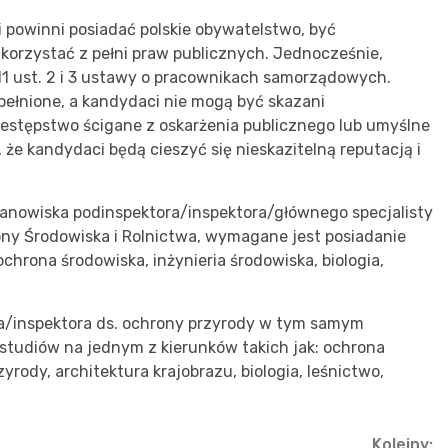
ci powinni posiadać polskie obywatelstwo, być
korzystać z pełni praw publicznych. Jednocześnie,
 11 ust. 2 i 3 ustawy o pracownikach samorządowych.
łnione, a kandydaci nie mogą być skazani
stępstwo ścigane z oskarżenia publicznego lub umyślne
że kandydaci będą cieszyć się nieskazitelną reputacją i
stanowiska podinspektora/inspektora/głównego specjalisty
ny Środowiska i Rolnictwa, wymagane jest posiadanie
hrona środowiska, inżynieria środowiska, biologia,
ora/inspektora ds. ochrony przyrody w tym samym
tudiów na jednym z kierunków takich jak: ochrona
yrody, architektura krajobrazu, biologia, leśnictwo,
Kolejny: