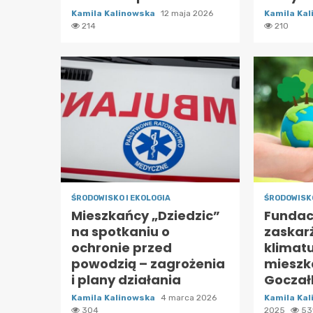
Kamila Kalinowska
12 maja 2026
Kamila Ka
214
210
ŚRODOWISKO I EKOLOGIA
ŚRODOWISKO
Mieszkańcy „Dziedzic”
Fundac
na spotkaniu o
zaskar
ochronie przed
klimat
powodzią – zagrożenia
miesz
i plany działania
Goczał
Kamila Kalinowska
4 marca 2026
Kamila Ka
304
2025
53