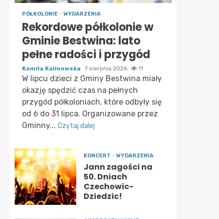
PÓŁKOLONIE
WYDARZENIA
Rekordowe półkolonie w
Gminie Bestwina: lato
pełne radości i przygód
Kamila Kalinowska
7 sierpnia 2026
11
W lipcu dzieci z Gminy Bestwina miały
okazję spędzić czas na pełnych
przygód półkoloniach, które odbyły się
od 6 do 31 lipca. Organizowane przez
Gminny...
Czytaj dalej
KONCERT
WYDARZENIA
Jann zagości na
50. Dniach
Czechowic-
Dziedzic!