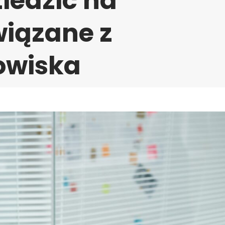
iedzic na
wiązane z
owiska