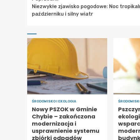
Continue
Niezwykłe zjawisko pogodowe: Noc tropika
Reading
październiku i silny wiatr
ŚRODOWISKO I EKOLOGIA
ŚRODOWISKO
Nowy PSZOK w Gminie
Pszczy
Chybie – zakończona
ekologi
modernizacja i
wsparc
usprawnienie systemu
modern
zbiórki odpadów
budynk