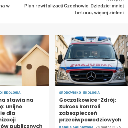
lna w
Plan rewitalizacji Czechowic-Dziedzic: mniej
betonu, więcej zieleni
 I EKOLOGIA
ŚRODOWISKO I EKOLOGIA
na stawia na
Goczałkowice-Zdrój:
ę: unijne
Sukces kontroli
ie dla
zabezpieczeń
izacji
przeciwpowodziowych
ów publicznych
Kamila Kalinowska
24 marca 2026