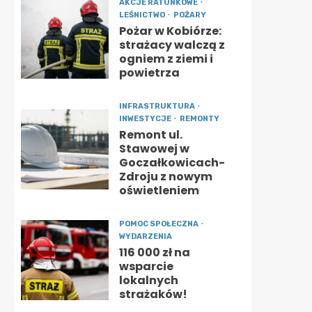
AKCJE RATUNKOWE
LEŚNICTWO
POŻARY
Pożar w Kobiórze:
strażacy walczą z
ogniem z ziemi i
powietrza
INFRASTRUKTURA
INWESTYCJE
REMONTY
Remont ul.
Stawowej w
Goczałkowicach-
Zdroju z nowym
oświetleniem
POMOC SPOŁECZNA
WYDARZENIA
116 000 zł na
wsparcie
lokalnych
strażaków!