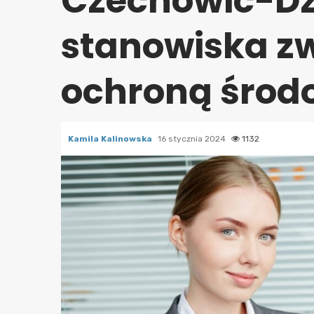
Czechowic-Dz
stanowiska z
ochroną środ
Kamila Kalinowska
16 stycznia 2024
1132