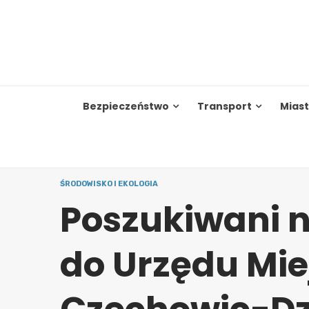
Skip
to
content
Bezpieczeństwo
Transport
Mias
ŚRODOWISKO I EKOLOGIA
Poszukiwani 
do Urzędu Mie