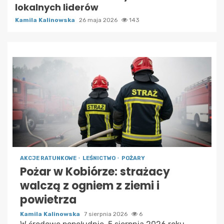
lokalnych liderów
Kamila Kalinowska
26 maja 2026
143
AKCJE RATUNKOWE
LEŚNICTWO
POŻARY
Pożar w Kobiórze: strażacy
walczą z ogniem z ziemi i
powietrza
Kamila Kalinowska
7 sierpnia 2026
6