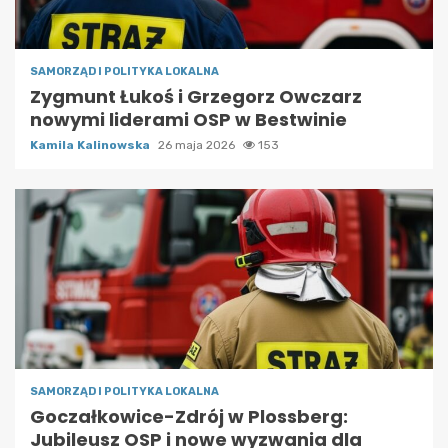
SAMORZĄD I POLITYKA LOKALNA
Zygmunt Łukoś i Grzegorz Owczarz
nowymi liderami OSP w Bestwinie
Kamila Kalinowska
26 maja 2026
153
SAMORZĄD I POLITYKA LOKALNA
Goczałkowice-Zdrój w Plossberg:
Jubileusz OSP i nowe wyzwania dla