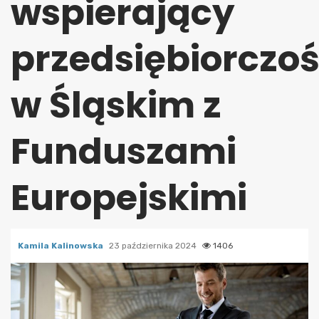
wspierający
przedsiębiorczo
w Śląskim z
Funduszami
Europejskimi
Kamila Kalinowska
23 października 2024
1406