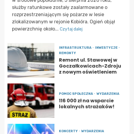
W środowe popołudnie, 5 sierpnia 2026 roku,
służby ratunkowe zostały zaalarmowane o
rozprzestrzeniającym się pożarze w lesie
zlokalizowanym w rejonie Kobióra. Ogień objął
powierzchnię około...
Czytaj dalej
INFRASTRUKTURA
INWESTYCJE
REMONTY
Remont ul. Stawowej w
Goczałkowicach-Zdroju
z nowym oświetleniem
POMOC SPOŁECZNA
WYDARZENIA
116 000 zł na wsparcie
lokalnych strażaków!
KONCERTY
WYDARZENIA