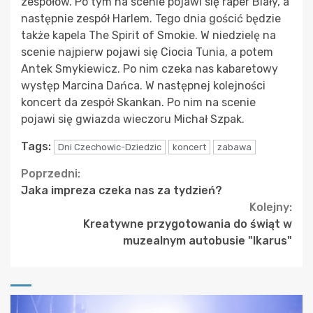
zespołów. Po tym na scenie pojawi się raper Biały, a
następnie zespół Harlem. Tego dnia gościć będzie
także kapela The Spirit of Smokie. W niedzielę na
scenie najpierw pojawi się Ciocia Tunia, a potem
Antek Smykiewicz. Po nim czeka nas kabaretowy
występ Marcina Dańca. W następnej kolejności
koncert da zespół Skankan. Po nim na scenie
pojawi się gwiazda wieczoru Michał Szpak.
Tags:
Dni Czechowic-Dziedzic
koncert
zabawa
Continue
Poprzedni:
Jaka impreza czeka nas za tydzień?
Reading
Kolejny:
Kreatywne przygotowania do świąt w
muzealnym autobusie "Ikarus"