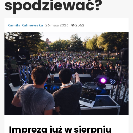
spodziewać?
Kamila Kalinowska
26 maja 2023
2352
Impreza już w sierpniu