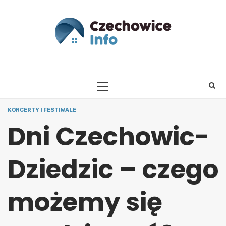
Skip
to
content
PRIMARY
MENU
KONCERTY I FESTIWALE
Dni Czechowic-
Dziedzic – czego
możemy się