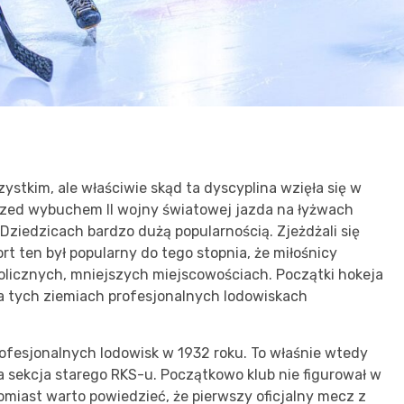
ystkim, ale właściwie skąd ta dyscyplina wzięła się w
zed wybuchem II wojny światowej jazda na łyżwach
Dziedzicach bardzo dużą popularnością. Zjeżdżali się
rt ten był popularny do tego stopnia, że miłośnicy
kolicznych, mniejszych miejscowościach. Początki hokeja
a tych ziemiach profesjonalnych lodowiskach
fesjonalnych lodowisk w 1932 roku. To właśnie wtedy
a sekcja starego RKS-u. Początkowo klub nie figurował w
omiast warto powiedzieć, że pierwszy oficjalny mecz z