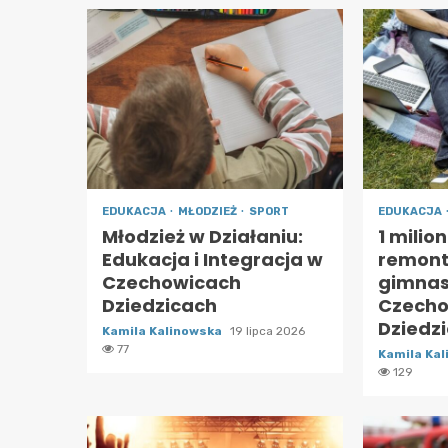
EDUKACJA
MŁODZIEŻ
SPORT
EDUKACJA
Młodzież w Działaniu:
1 milio
Edukacja i Integracja w
remont 
Czechowicach
gimnas
Dziedzicach
Czecho
Dziedz
Kamila Kalinowska
19 lipca 2026
77
Kamila Ka
129