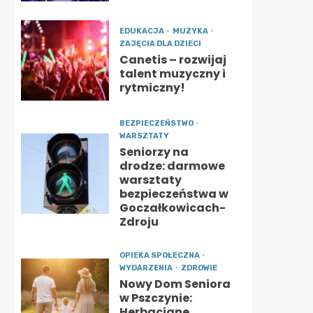
EDUKACJA
MUZYKA
ZAJĘCIA DLA DZIECI
Canetis – rozwijaj
talent muzyczny i
rytmiczny!
BEZPIECZEŃSTWO
WARSZTATY
Seniorzy na
drodze: darmowe
warsztaty
bezpieczeństwa w
Goczałkowicach-
Zdroju
OPIEKA SPOŁECZNA
WYDARZENIA
ZDROWIE
Nowy Dom Seniora
w Pszczynie:
Herbaciane