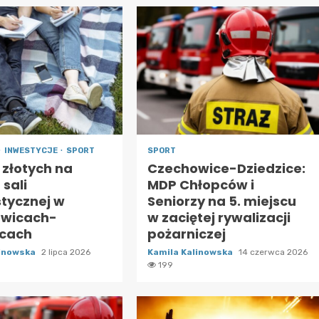
INWESTYCJE
SPORT
SPORT
n złotych na
Czechowice-Dziedzice:
sali
MDP Chłopców i
tycznej w
Seniorzy na 5. miejscu
wicach-
w zaciętej rywalizacji
icach
pożarniczej
linowska
2 lipca 2026
Kamila Kalinowska
14 czerwca 2026
199