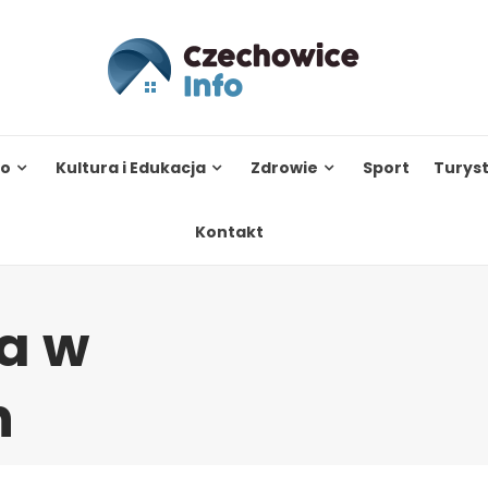
to
Kultura i Edukacja
Zdrowie
Sport
Turys
Kontakt
ja w
h