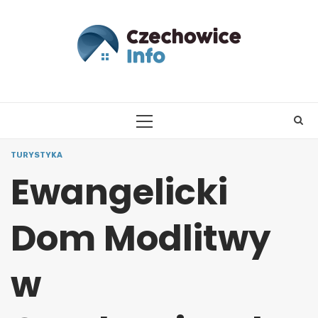
Skip
to
content
PRIMARY
MENU
TURYSTYKA
Ewangelicki
Dom Modlitwy
w