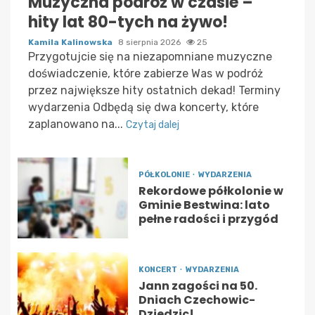
Muzyczna podróż w czasie –
hity lat 80-tych na żywo!
Kamila Kalinowska
8 sierpnia 2026
25
Przygotujcie się na niezapomniane muzyczne
doświadczenie, które zabierze Was w podróż
przez największe hity ostatnich dekad! Terminy
wydarzenia Odbędą się dwa koncerty, które
zaplanowano na...
Czytaj dalej
PÓŁKOLONIE
WYDARZENIA
Rekordowe półkolonie w
Gminie Bestwina: lato
pełne radości i przygód
KONCERT
WYDARZENIA
Jann zagości na 50.
Dniach Czechowic-
Dziedzic!